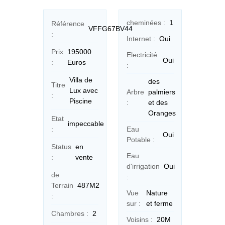
cheminées :
1
Référence
VFFG67BV44
:
Internet :
Oui
Prix
195000
Electricité
Oui
:
Euros
:
Villa de
des
Titre
Lux avec
Arbre
palmiers
:
Piscine
:
et des
Oranges
Etat
impeccable
:
Eau
Oui
Potable :
Status
en
Eau
:
vente
d'irrigation
Oui
de
:
Terrain
487M2
Vue
Nature
:
sur :
et ferme
Chambres :
2
Voisins :
20M