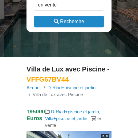
Recherche
Villa de Lux avec Piscine -
VFFG67BV44
Accueil
D-Riad+piscine et jardin
Villa de Lux avec Piscine
195000
D-Riad+piscine et jardin
,
L-
Euros
Villa+piscine et jardin
en
vente