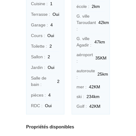
Cuisine :
1
école :
2km
Terrasse :
Oui
G. ville
Taroudant
42km
Garage :
4
:
Cours :
Oui
G. ville
47km
Agadir :
Toilette :
2
aéroport
Sallon :
2
35KM
:
Jardin :
Oui
autoroute
25km
:
Salle de
2
bain :
mer :
42KM
pièces :
4
ski :
234km
RDC :
Oui
Golf :
42KM
Propriétés disponibles