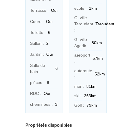
école :
1km
Terrasse :
Oui
G. ville
Cours :
Oui
Taroudant
Taroudant
:
Toilette :
6
G. ville
80km
Sallon :
2
Agadir :
Jardin :
Oui
aéroport
57km
:
Salle de
6
autoroute
bain :
52km
:
pièces :
8
mer :
81km
RDC :
Oui
ski :
263km
cheminées :
3
Golf :
79km
Propriétés disponibles