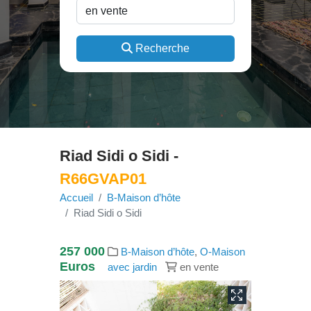
Recherche
Riad Sidi o Sidi -
R66GVAP01
Accueil
B-Maison d’hôte
Riad Sidi o Sidi
257 000
B-Maison d’hôte
,
O-Maison
Euros
avec jardin
en vente