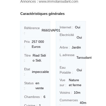
Annonces : www.immotaroudant.com
Caractéristiques générales
Internet :
Oui
Référence
R66GVAP01
:
Electricité
Oui
:
Prix
257 000
:
Euros
Arbre :
Jardin
L.adresse
Titre
Riad Sidi
Taroudant
:
:
o Sidi.
Eau
Etat
Oui
impeccable
Potable :
:
Vue
Nature
Status
en
sur :
et ferme
:
vente
Voisins :
10m
Chambres :
6
Commerces
40m
:
Cuisine :
1