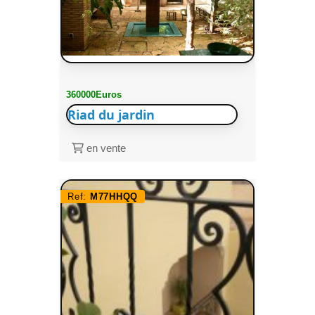
360000Euros
Riad du jardin
en vente
Ref:
M77HHQQ