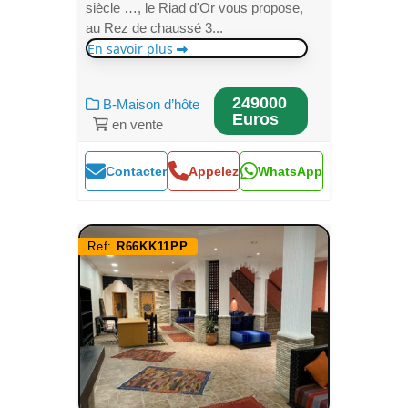
siècle …, le Riad d'Or vous propose,
au Rez de chaussé 3...
En savoir plus
249000
B-Maison d’hôte
Euros
en vente
Contacter
Appelez
WhatsApp
Ref:
R66KK11PP