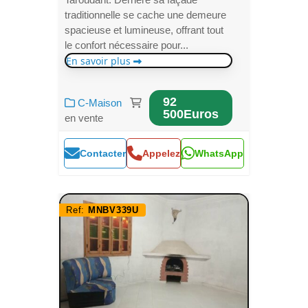
traditionnelle se cache une demeure
spacieuse et lumineuse, offrant tout
le confort nécessaire pour...
En savoir plus
92
C-Maison
500Euros
en vente
Contacter
Appelez
WhatsApp
Ref:
MNBV339U