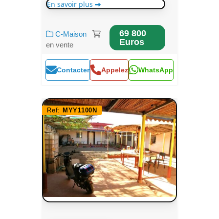
En savoir plus
69 800
C-Maison
Euros
en vente
Contacter
Appelez
WhatsApp
Ref:
MYY1100N