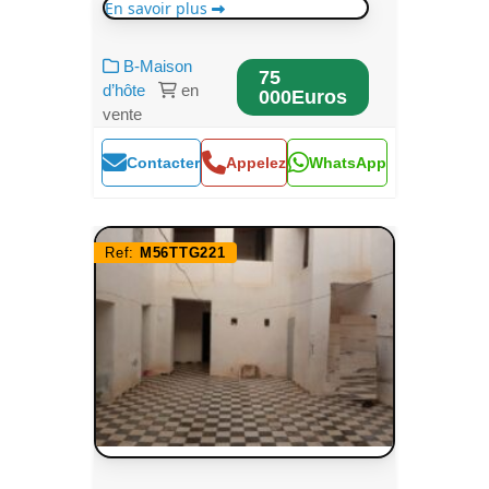
En savoir plus
B-Maison
75
d’hôte
en
000Euros
vente
Contacter
Appelez
WhatsApp
Ref:
M56TTG221