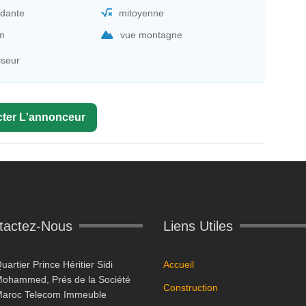
dante
mitoyenne
um
vue montagne
sseur
ter L'annonceur
tactez-Nous
Liens Utiles
uartier Prince Héritier Sidi
Accueil
ohammed, Prés de la Société
Construction
aroc Telecom Immeuble