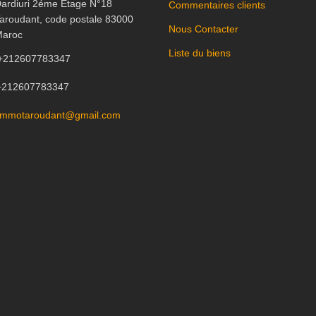
ardiuri 2éme Etage N°18
Commentaires clients
aroudant, code postale 83000
Nous Contacter
aroc
Liste du biens
+212607783347
+212607783347
immotaroudant@gmail.com