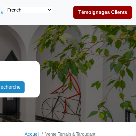
Témoignages Clients
ns
echerche
Accueil
Vente Terrain à Taroudant