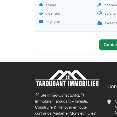
arboré
indépen
plein sud
solari
pays plat
Investi
Contac
Con
Sté Immo-Const SARL
Immobilier Taroudant – Investir,
Q
M
Construire & Rénover en toute
M
confiance Madame, Monsieur, C’est