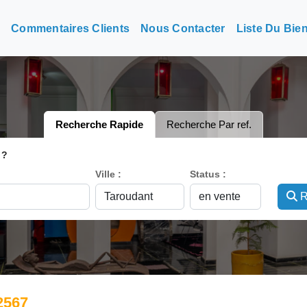
n
Commentaires Clients
Nous Contacter
Liste Du Bie
Recherche Rapide
Recherche Par ref.
 ?
Ville :
Status :
R
2567