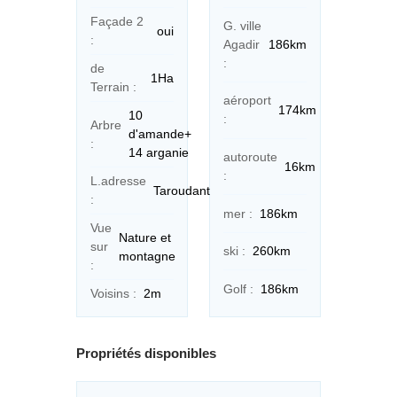
Façade 2
G. ville
oui
:
Agadir
186km
:
de
1Ha
Terrain :
aéroport
174km
10
:
Arbre
d'amande+
:
14 arganie
autoroute
16km
:
L.adresse
Taroudant
:
mer :
186km
Vue
Nature et
sur
ski :
260km
montagne
:
Golf :
186km
Voisins :
2m
Propriétés disponibles