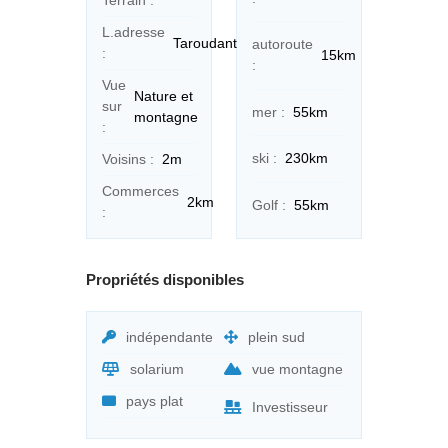
Terrain :
L.adresse
Taroudant
autoroute
:
15km
:
Vue
Nature et
sur
mer :
55km
montagne
:
ski :
230km
Voisins :
2m
Commerces
2km
Golf :
55km
:
Propriétés disponibles
indépendante
plein sud
solarium
vue montagne
pays plat
Investisseur