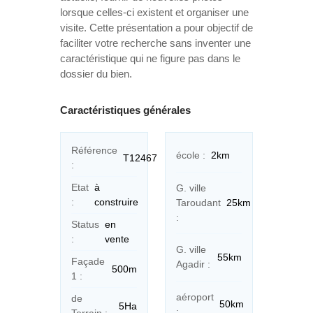
lorsque celles-ci existent et organiser une
visite. Cette présentation a pour objectif de
faciliter votre recherche sans inventer une
caractéristique qui ne figure pas dans le
dossier du bien.
Caractéristiques générales
Référence
école :
2km
T12467
:
Etat
à
G. ville
:
construire
Taroudant
25km
:
Status
en
:
vente
G. ville
55km
Façade
Agadir :
500m
1 :
aéroport
de
50km
5Ha
: