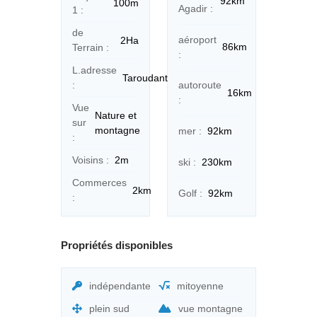
92km
100m
Agadir :
1 :
de
aéroport
2Ha
86km
Terrain :
:
L.adresse
Taroudant
:
autoroute
16km
:
Vue
Nature et
sur
montagne
mer :
92km
:
Voisins :
2m
ski :
230km
Commerces
2km
Golf :
92km
:
Propriétés disponibles
indépendante
mitoyenne
plein sud
vue montagne