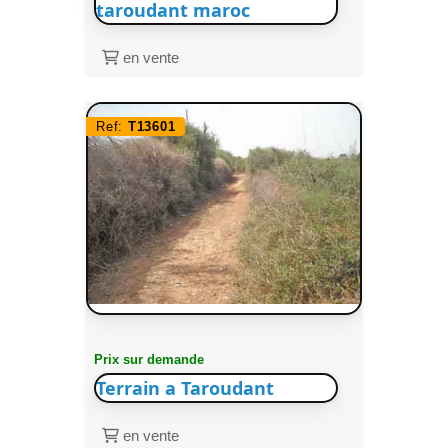
taroudant maroc
en vente
Ref:
T13601
Prix sur demande
Terrain a Taroudant
en vente