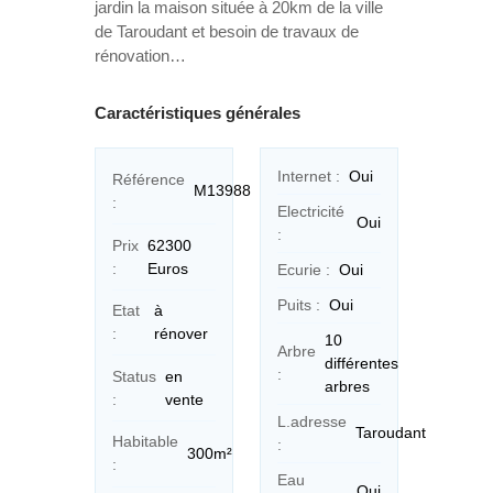
jardin la maison située à 20km de la ville
de Taroudant et besoin de travaux de
rénovation…
Caractéristiques générales
Internet :
Oui
Référence
M13988
:
Electricité
Oui
:
Prix
62300
:
Euros
Ecurie :
Oui
Puits :
Oui
Etat
à
:
rénover
10
Arbre
différentes
:
Status
en
arbres
:
vente
L.adresse
Taroudant
Habitable
:
300m²
:
Eau
Oui