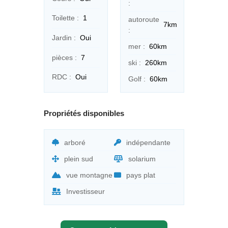
:
Toilette :
1
autoroute
7km
:
Jardin :
Oui
mer :
60km
pièces :
7
ski :
260km
RDC :
Oui
Golf :
60km
Propriétés disponibles
arboré
indépendante
plein sud
solarium
vue montagne
pays plat
Investisseur