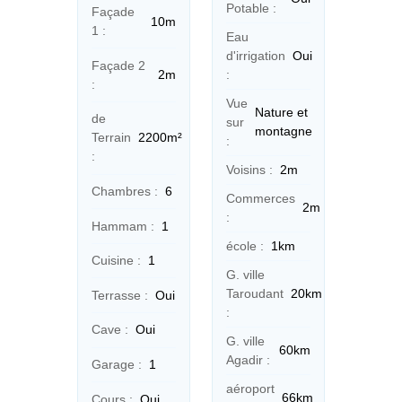
Potable :
Façade
10m
1 :
Eau
d'irrigation
Oui
Façade 2
:
2m
:
Vue
Nature et
de
sur
montagne
Terrain
2200m²
:
:
Voisins :
2m
Chambres :
6
Commerces
2m
:
Hammam :
1
école :
1km
Cuisine :
1
G. ville
Taroudant
20km
Terrasse :
Oui
:
Cave :
Oui
G. ville
60km
Agadir :
Garage :
1
aéroport
66km
Cours :
Oui