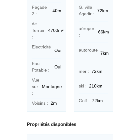
Façade
G. ville
40m
72km
2 :
Agadir :
de
aéroport
Terrain
4700m²
66km
:
:
Electricité
autoroute
Oui
7km
:
:
Eau
Oui
Potable :
mer :
72km
Vue
ski :
210km
sur
Montagne
:
Golf :
72km
Voisins :
2m
Propriétés disponibles