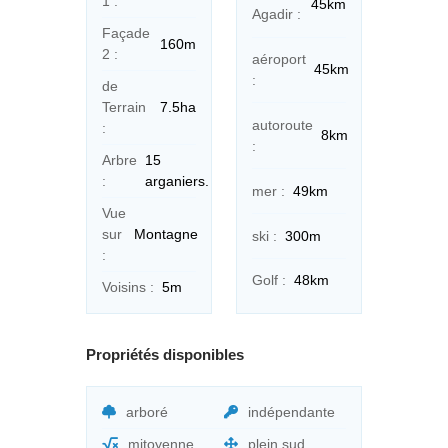
1 :
45km
Agadir :
Façade
160m
2 :
aéroport
45km
:
de
Terrain
7.5ha
autoroute
:
8km
:
Arbre
15
:
arganiers.
mer :
49km
Vue
sur
Montagne
ski :
300m
:
Golf :
48km
Voisins :
5m
Propriétés disponibles
arboré
indépendante
mitoyenne
plein sud