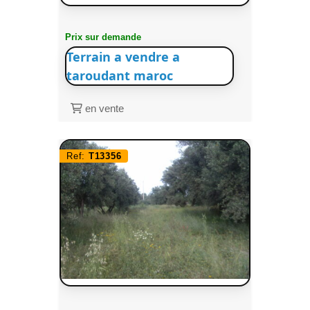
Prix sur demande
Terrain a vendre a
taroudant maroc
en vente
Ref:
T13356