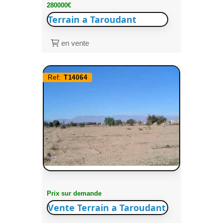
280000€
Terrain a Taroudant
en vente
Ref:
T14064
Prix sur demande
Vente Terrain a Taroudant