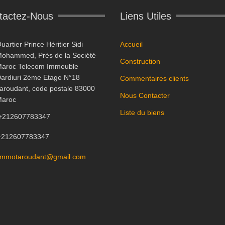
tactez-Nous
Liens Utiles
uartier Prince Héritier Sidi
Accueil
ohammed, Prés de la Société
Construction
aroc Telecom Immeuble
ardiuri 2éme Etage N°18
Commentaires clients
aroudant, code postale 83000
Nous Contacter
aroc
Liste du biens
+212607783347
+212607783347
immotaroudant@gmail.com