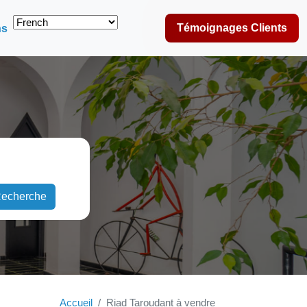
Témoignages Clients
ns
echerche
Accueil
Riad Taroudant à vendre