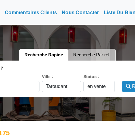
n
Commentaires Clients
Nous Contacter
Liste Du Bie
Recherche Rapide
Recherche Par ref.
 ?
Ville :
Status :
R
175