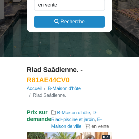
Recherche
Riad Saâdienne. -
R81AE44CV0
Accueil
B-Maison d’hôte
Riad Saâdienne.
Prix sur
B-Maison d’hôte
,
D-
demande
Riad+piscine et jardin
,
E-
Maison de ville
en vente