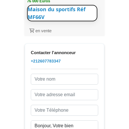
76 000 Euros
Maison du sportifs Réf
MF66V
en vente
Contacter l'annonceur
+212607783347