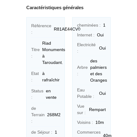
Caractéristiques générales
cheminées :
1
Référence
R81AE44CV0
:
Internet :
Oui
Riad
Electricité
Oui
Titre
Monuments
:
:
à
des
Taroudant.
Arbre
palmiers
Etat
à
:
et des
:
rafraîchir
Oranges
Eau
Status
en
Oui
Potable :
:
vente
Vue
de
Rempart
sur :
Terrain
268M2
:
Voisins :
10m
de Séjour :
1
Commerces
40m