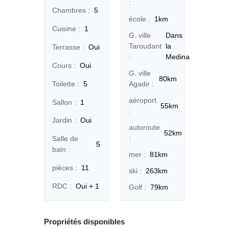
:
Chambres :
5
école :
1km
Cuisine :
1
G. ville
Dans
Taroudant
la
Terrasse :
Oui
:
Medina
Cours :
Oui
G. ville
80km
Toilette :
5
Agadir :
aéroport
Sallon :
1
55km
:
Jardin :
Oui
autoroute
52km
:
Salle de
5
bain :
mer :
81km
pièces :
11
ski :
263km
RDC :
Oui + 1
Golf :
79km
Propriétés disponibles