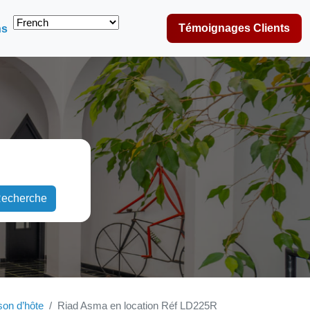
Témoignages Clients
ns
echerche
on d’hôte
Riad Asma en location Réf LD225R