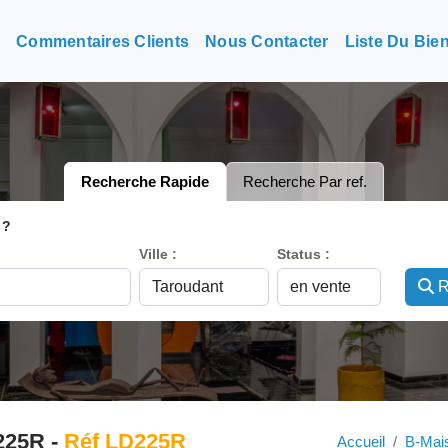
n
Commentaires Clients
Nous Contacter
Liste Du Bie
Recherche Rapide
Recherche Par ref.
 ?
Ville :
Status :
R
225R -
Réf LD225R
Accueil
B-Mais