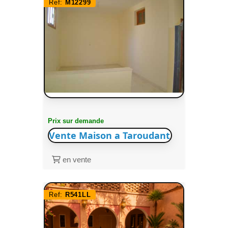
Ref:
M12299
Prix sur demande
Vente Maison a Taroudant
en vente
Ref:
R541LL