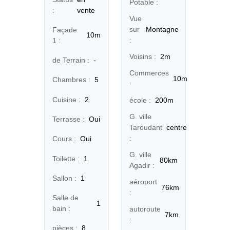
Potable :
:
vente
Vue
sur
Montagne
Façade
10m
:
1 :
Voisins :
2m
de Terrain :
-
Commerces
10m
Chambres :
5
:
Cuisine :
2
école :
200m
G. ville
Terrasse :
Oui
Taroudant
centre
:
Cours :
Oui
G. ville
Toilette :
1
80km
Agadir :
Sallon :
1
aéroport
76km
:
Salle de
1
bain :
autoroute
7km
:
pièces :
8