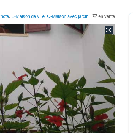
’hôte
,
E-Maison de ville
,
O-Maison avec jardin
en vente