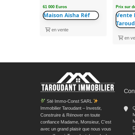
61 000 Euros
Prix sur 
Maison Aisha Réf
Vente 
Taroud
en vente
en ve
Con
Sté Immo-Const SARL
Immobilier Taroudant – Investir,
Q
M
Construire & Rénover en toute
M
confiance Madame, Monsieur, C’est
D
avec un grand plaisir que nous vous
T