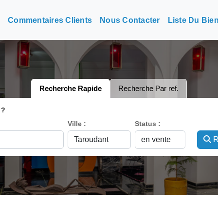
n
Commentaires Clients
Nous Contacter
Liste Du Bie
Recherche Rapide
Recherche Par ref.
 ?
Ville :
Status :
R