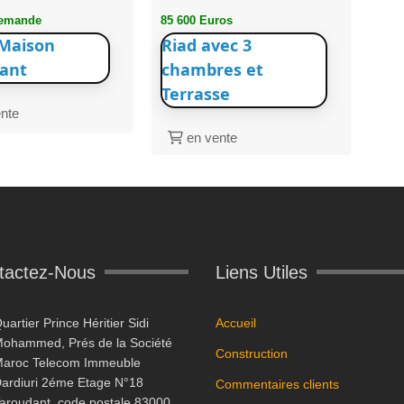
demande
85 600 Euros
Maison
Riad avec 3
ant
chambres et
Terrasse
nte
en vente
tactez-Nous
Liens Utiles
uartier Prince Héritier Sidi
Accueil
ohammed, Prés de la Société
Construction
aroc Telecom Immeuble
ardiuri 2éme Etage N°18
Commentaires clients
aroudant, code postale 83000