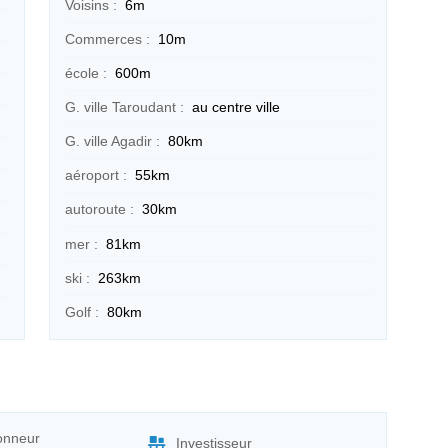
Voisins :
6m
Commerces :
10m
école :
600m
G. ville Taroudant :
au centre ville
G. ville Agadir :
80km
aéroport :
55km
autoroute :
30km
mer :
81km
ski :
263km
Golf :
80km
ionneur
Investisseur