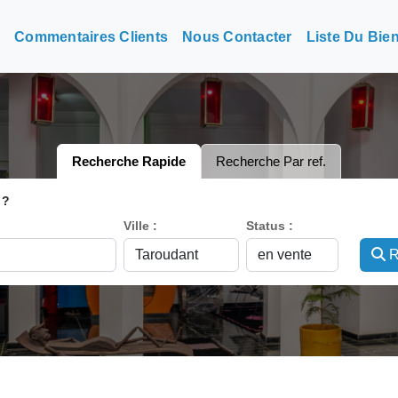
n
Commentaires Clients
Nous Contacter
Liste Du Bie
Recherche Rapide
Recherche Par ref.
 ?
Ville :
Status :
R