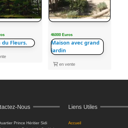
ros
46000 Euros
 du Fleurs.
Maison avec grand
jardin
nte
en vente
tactez-Nous
Liens Utiles
uartier Prince Héritier Sidi
Accueil