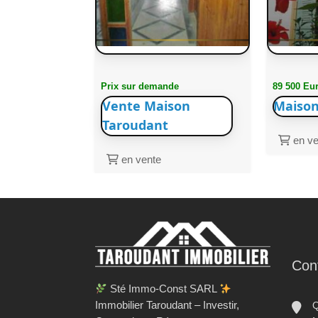
Prix sur demande
89 500 Eu
Vente Maison
Maison
Taroudant
en ve
en vente
Con
Sté Immo-Const SARL
Immobilier Taroudant – Investir,
Q