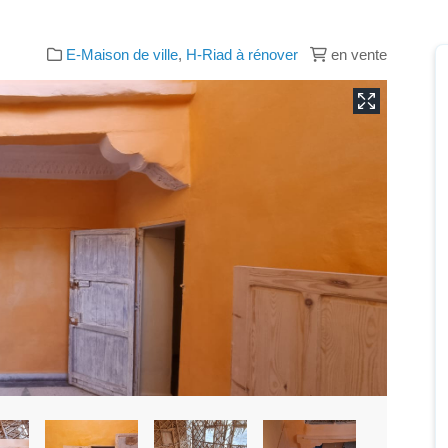
E-Maison de ville
,
H-Riad à rénover
en vente