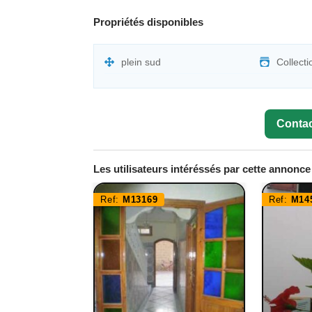
Propriétés disponibles
plein sud
Collect
Contac
Les utilisateurs intéréssés par cette annonc
Ref:
M13169
Ref:
M14