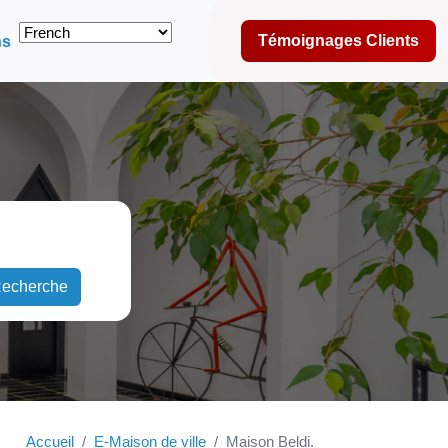
Témoignages Clients
ns
echerche
Accueil
E-Maison de ville
Maison Beldi.