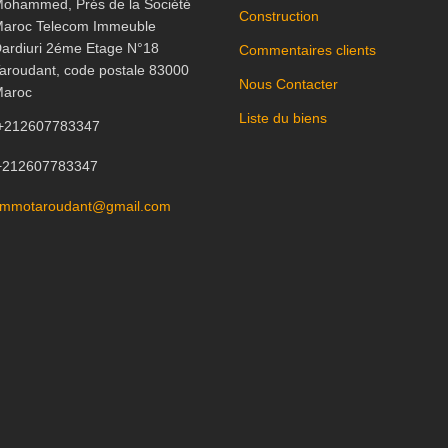
ohammed, Prés de la Société
Construction
aroc Telecom Immeuble
ardiuri 2éme Etage N°18
Commentaires clients
aroudant, code postale 83000
Nous Contacter
aroc
Liste du biens
+212607783347
+212607783347
immotaroudant@gmail.com