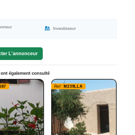
ionneur
Investisseur
ter L'annonceur
e ont également consulté
587
Ref:
M239LLA