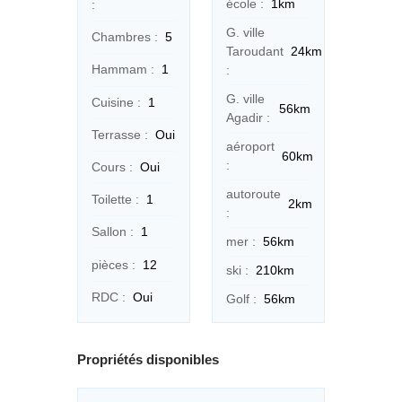
école :
1km
:
G. ville
Chambres :
5
Taroudant
24km
Hammam :
1
:
G. ville
Cuisine :
1
56km
Agadir :
Terrasse :
Oui
aéroport
60km
:
Cours :
Oui
autoroute
Toilette :
1
2km
:
Sallon :
1
mer :
56km
pièces :
12
ski :
210km
RDC :
Oui
Golf :
56km
Propriétés disponibles