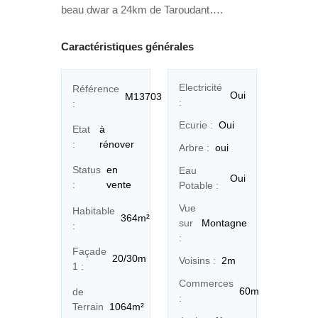
beau dwar a 24km de Taroudant….
Caractéristiques générales
Electricité
Référence
Oui
M13703
:
:
Ecurie :
Oui
Etat
à
:
rénover
Arbre :
oui
Status
en
Eau
Oui
:
vente
Potable :
Vue
Habitable
364m²
sur
Montagne
:
:
Façade
20/30m
Voisins :
2m
1 :
Commerces
60m
de
:
Terrain
1064m²