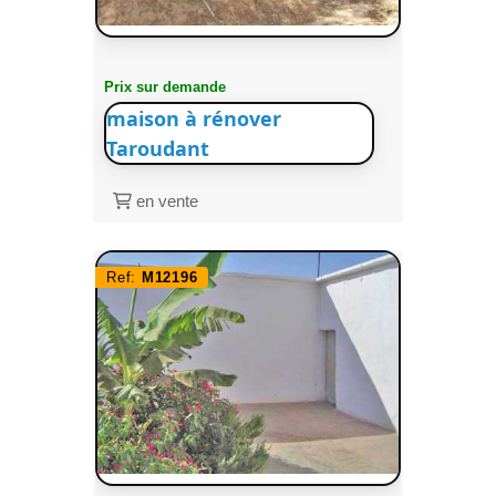
Prix sur demande
maison à rénover
Taroudant
en vente
Ref:
M12196