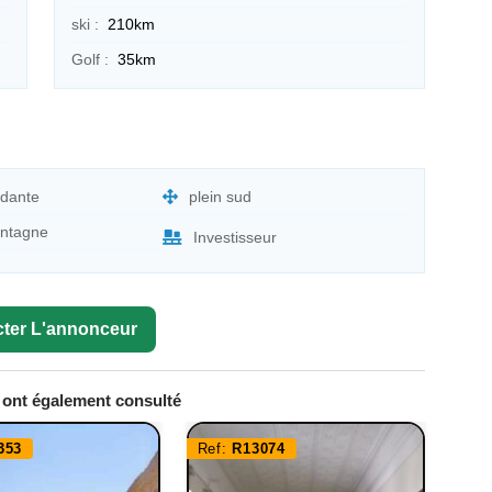
ski :
210km
Golf :
35km
dante
plein sud
ntagne
Investisseur
ter L'annonceur
e ont également consulté
353
Ref:
R13074