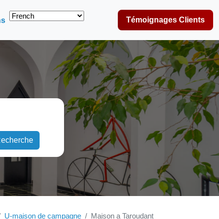
Témoignages Clients
ns
echerche
U-maison de campagne
Maison a Taroudant