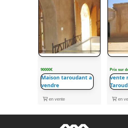
90000€
Prix sur 
Maison taroudant a
vente 
vendre
Taroud
en vente
en ve