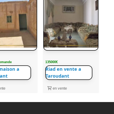
demande
135000€
maison a
Riad en vente a
ant
Taroudant
nte
en vente