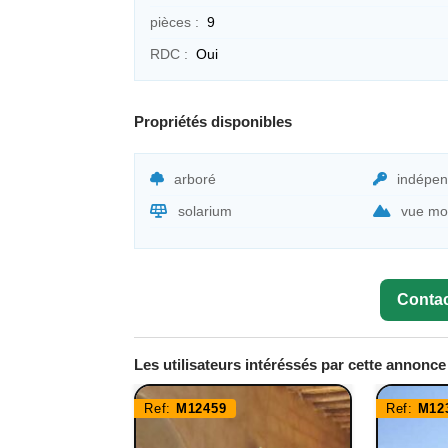
pièces :
9
RDC :
Oui
Propriétés disponibles
arboré
indépen
solarium
vue mo
Contac
Les utilisateurs intéréssés par cette annonc
Ref:
M12459
Ref:
M12