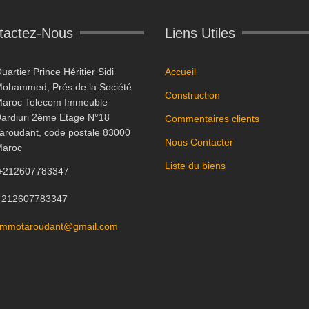
tactez-Nous
Liens Utiles
uartier Prince Héritier Sidi
Accueil
ohammed, Prés de la Société
Construction
aroc Telecom Immeuble
ardiuri 2éme Etage N°18
Commentaires clients
aroudant, code postale 83000
Nous Contacter
aroc
Liste du biens
+212607783347
+212607783347
immotaroudant@gmail.com