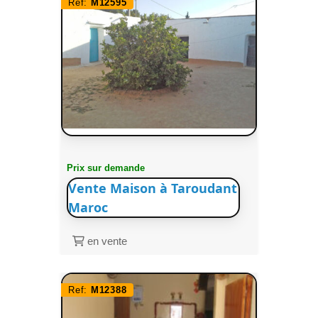
Ref:
M12595
Prix sur demande
Vente Maison à Taroudant
Maroc
en vente
Ref:
M12388