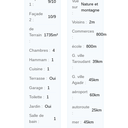
Vue
9/10
Nature et
1 :
sur
montagne
:
Façade
10/9
2 :
Voisins :
2m
de
Commerces
800m
Terrain
1735m²
:
:
école :
800m
Chambres :
4
G. ville
Hammam :
1
Taroudant
39km
:
Cuisine :
1
G. ville
Terrasse :
Oui
45km
Agadir :
Garage :
1
aéroport
60km
Toilette :
1
:
Jardin :
Oui
autoroute
25km
:
Salle de
1
bain :
mer :
45km