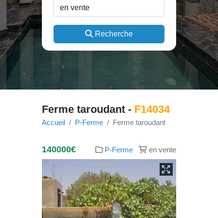
Recherche
Ferme taroudant -
F14034
Accueil
P-Ferme
Ferme taroudant
140000€
P-Ferme
en vente