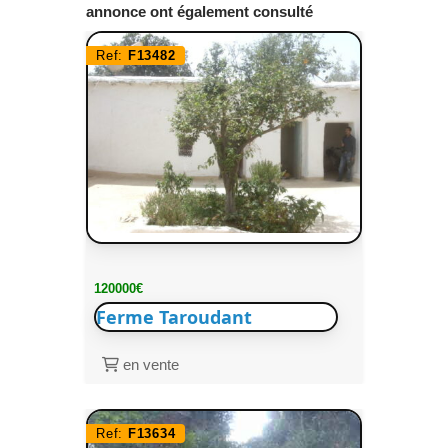
annonce ont également consulté
Ref:
F13482
120000€
Ferme Taroudant
en vente
Ref:
F13634