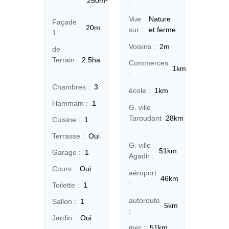
250m²
:
:
Vue
Nature
Façade
20m
sur :
et ferme
1 :
Voisins :
2m
de
Terrain
2.5ha
Commerces
1km
:
:
Chambres :
3
école :
1km
Hammam :
1
G. ville
Taroudant
28km
Cuisine :
1
:
Terrasse :
Oui
G. ville
51km
Garage :
1
Agadir :
Cours :
Oui
aéroport
46km
:
Toilette :
1
autoroute
Sallon :
1
5km
:
Jardin :
Oui
mer :
51km