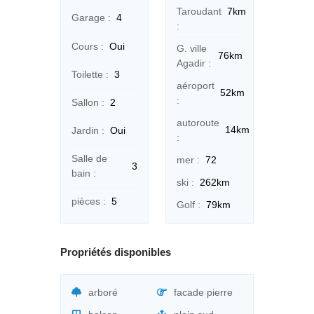
Taroudant
7km
Garage :
4
:
Cours :
Oui
G. ville
76km
Agadir :
Toilette :
3
aéroport
52km
:
Sallon :
2
autoroute
14km
Jardin :
Oui
:
Salle de
mer :
72
3
bain :
ski :
262km
pièces :
5
Golf :
79km
Propriétés disponibles
arboré
facade pierre