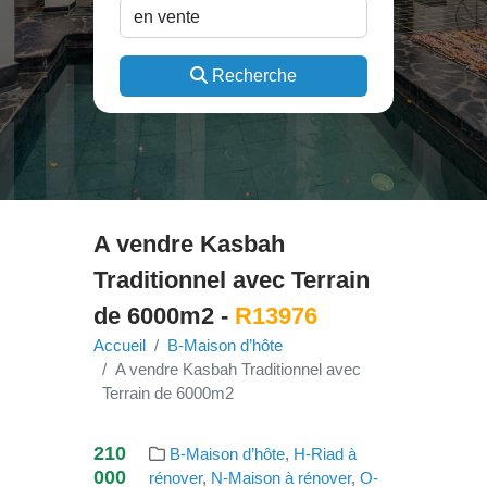
Recherche
A vendre Kasbah
Traditionnel avec Terrain
de 6000m2 -
R13976
Accueil
B-Maison d’hôte
A vendre Kasbah Traditionnel avec
Terrain de 6000m2
210
B-Maison d’hôte
,
H-Riad à
000
rénover
,
N-Maison à rénover
,
O-