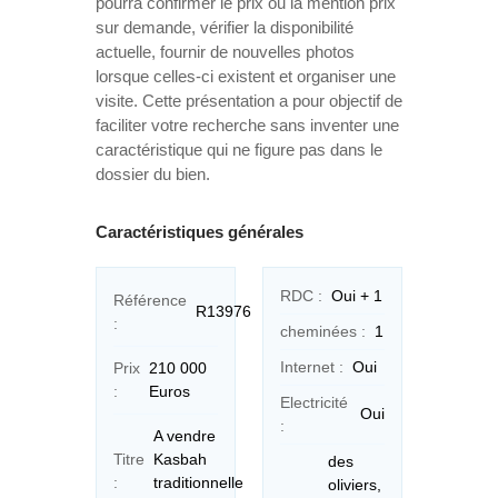
pourra confirmer le prix ou la mention prix
sur demande, vérifier la disponibilité
actuelle, fournir de nouvelles photos
lorsque celles-ci existent et organiser une
visite. Cette présentation a pour objectif de
faciliter votre recherche sans inventer une
caractéristique qui ne figure pas dans le
dossier du bien.
Caractéristiques générales
RDC :
Oui + 1
Référence
R13976
:
cheminées :
1
Internet :
Oui
Prix
210 000
:
Euros
Electricité
Oui
:
A vendre
Titre
Kasbah
des
:
traditionnelle
oliviers,