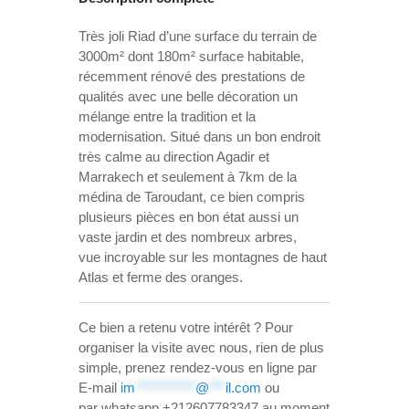
Très joli Riad d’une surface du terrain de
3000m² dont 180m² surface habitable,
récemment rénové des prestations de
qualités avec une belle décoration un
mélange entre la tradition et la
modernisation. Situé dans un bon endroit
très calme au direction Agadir et
Marrakech et seulement à 7km de la
médina de Taroudant, ce bien compris
plusieurs pièces en bon état aussi un
vaste jardin et des nombreux arbres,
vue
incroyable
sur
les
montagnes
de haut
Atlas
et
ferme
des oranges.
Ce bien a retenu votre intérêt ? Pour
organiser la visite avec nous, rien de plus
simple, prenez rendez-vous en ligne par
E-mail
im
***********
@
***
il.com
ou
par whatsapp +212607783347 au moment