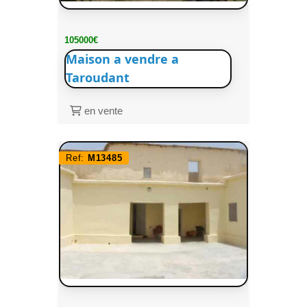
105000€
Maison a vendre a
Taroudant
en vente
Ref:
M13485