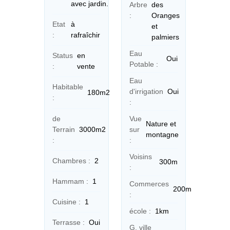
avec jardin.
Arbre
des
:
Oranges
Etat
à
et
:
rafraîchir
palmiers
Eau
Status
en
Oui
Potable :
:
vente
Eau
Habitable
d'irrigation
Oui
180m2
:
:
Vue
de
Nature et
sur
Terrain
3000m2
montagne
:
:
Voisins
Chambres :
2
300m
:
Hammam :
1
Commerces
200m
:
Cuisine :
1
école :
1km
Terrasse :
Oui
G. ville