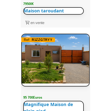
79500€
Maison taroudant
en vente
Ref:
R1ZZGTRYY
95 700Euros
Magnifique Maison de