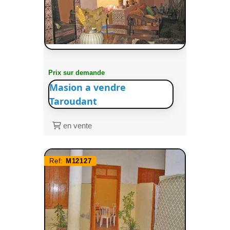
Prix sur demande
Masion a vendre
Taroudant
en vente
Ref:
M12127