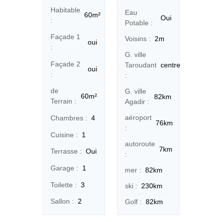
Habitable
Eau
60m²
Oui
:
Potable :
Façade 1
Voisins :
2m
oui
:
G. ville
Façade 2
Taroudant
centre
oui
:
:
de
G. ville
60m²
82km
Terrain :
Agadir :
aéroport
Chambres :
4
76km
:
Cuisine :
1
autoroute
7km
Terrasse :
Oui
:
Garage :
1
mer :
82km
Toilette :
3
ski :
230km
Sallon :
2
Golf :
82km