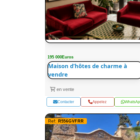
195 000Euros
Maison d’hôtes de charme à
vendre
en vente
Contacter
Appelez
WhatsAp
Ref:
R556GVFRR