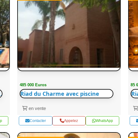
485 000 Euros
85 
.
Riad du Charme avec piscine
Ri
en vente
p
Contacter
Appelez
WhatsApp