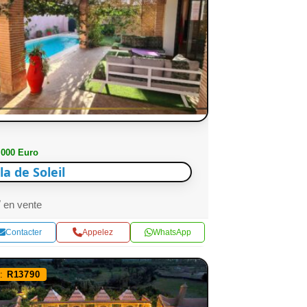
 000 Euro
lla de Soleil
en vente
Contacter
Appelez
WhatsApp
f:
R13790