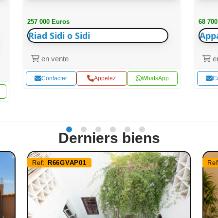
257 000 Euros
68 700
Riad Sidi o Sidi
App
en vente
en
Contacter
Appelez
WhatsApp
C
Derniers biens
Ref:
R66GVAP01
Re