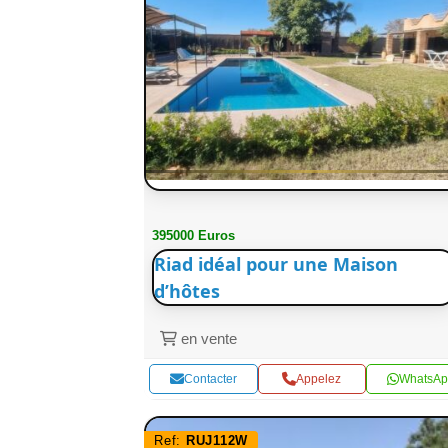
395000 Euros
Riad idéal pour une Maison
d’hôtes
en vente
Contacter
Appelez
WhatsAp
Ref:
RUJ112W