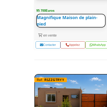
95 700Euros
Magnifique Maison de plain-
pied
en vente
WhatsApp
Contacter
Appelez
WhatsApp
Ref:
R1ZZGTRYY