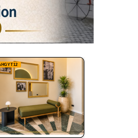
AHGYT12
Ref:
RHBBN1255