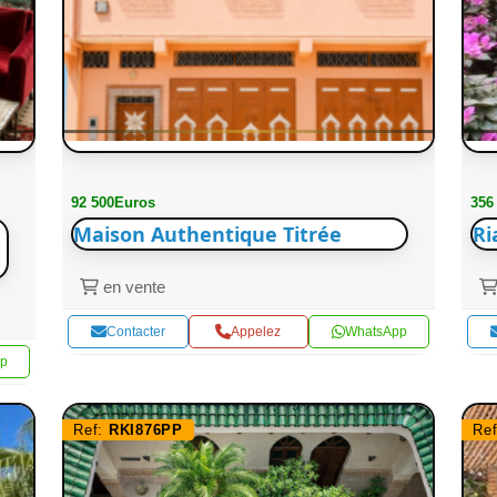
92 500Euros
356
Maison Authentique Titrée
Ri
en vente
Contacter
Appelez
WhatsApp
p
Ref:
RKI876PP
Re