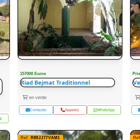
157000 Euros
Pri
Riad Bejmat Traditionnel
Ve
en vente
Contacter
Appelez
WhatsApp
p
Ref:
R89JJ77VAM1
Re