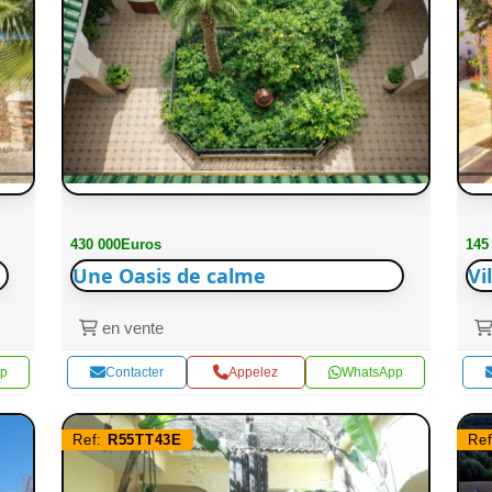
430 000Euros
145
Une Oasis de calme
Vi
en vente
p
Contacter
Appelez
WhatsApp
Ref:
R55TT43E
Re