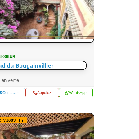
 800EUR
ad du Bougainvillier
en vente
Contacter
Appelez
WhatsApp
f:
V2889TTY