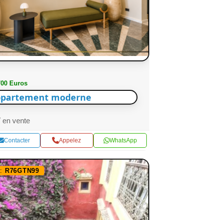
700 Euros
partement moderne
en vente
Contacter
Appelez
WhatsApp
f:
R76GTN99