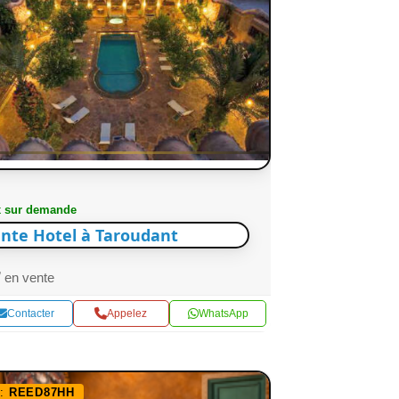
x sur demande
nte Hotel à Taroudant
en vente
Contacter
Appelez
WhatsApp
f:
REED87HH