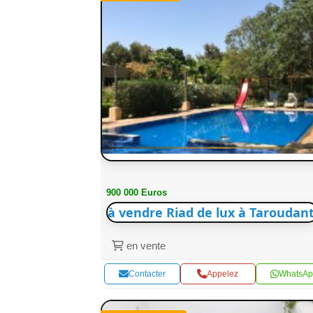
900 000 Euros
à vendre Riad de lux à Taroudant
en vente
Contacter
Appelez
WhatsAp