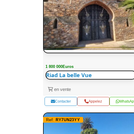
1 800 000Euros
Riad La belle Vue
en vente
Contacter
Appelez
WhatsAp
Ref:
RY7UN23YY