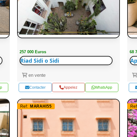
257 000 Euros
68 
Riad Sidi o Sidi
Ap
en vente
p
Contacter
Appelez
WhatsApp
Ref:
MARAHI55
Re