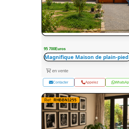
95 700Euros
Magnifique Maison de plain-pied
en vente
Contacter
Appelez
WhatsAp
Ref:
RHBBN1255