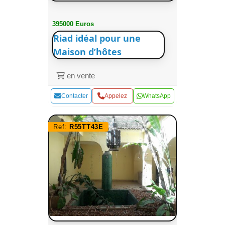
395000 Euros
Riad idéal pour une
Maison d’hôtes
en vente
Contacter
Appelez
WhatsApp
Ref:
R55TT43E