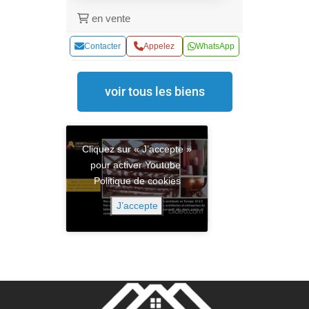
en vente
Contacter
Appelez
WhatsApp
voir tous les biens
Cliquez sur « J’accepte »
pour activer Youtube
Politique de cookies
J’accepte