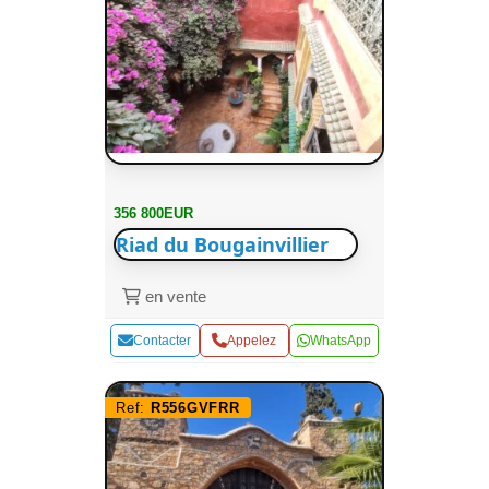
356 800EUR
Riad du Bougainvillier
en vente
Contacter
Appelez
WhatsApp
Ref:
R556GVFRR