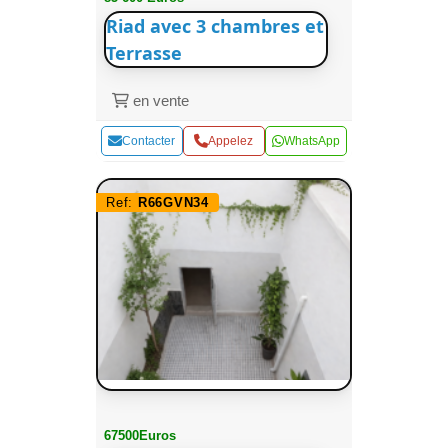
Riad avec 3 chambres et
Terrasse
en vente
Contacter
Appelez
WhatsApp
Ref:
R66GVN34
67500Euros