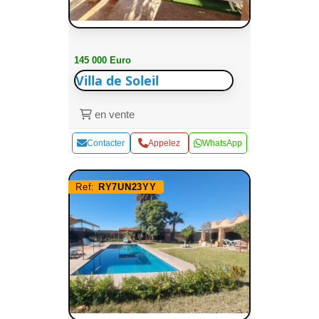
145 000 Euro
Villa de Soleil
en vente
Contacter
Appelez
WhatsApp
Ref:
RY7UN23YY