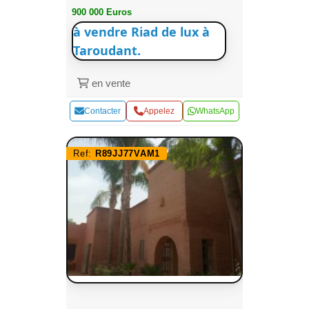
900 000 Euros
à vendre Riad de lux à
Taroudant.
en vente
Contacter
Appelez
WhatsApp
Ref:
R89JJ77VAM1