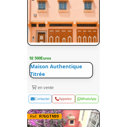
92 500Euros
Maison Authentique
Titrée
en vente
Contacter
Appelez
WhatsApp
Ref:
R76GTN99