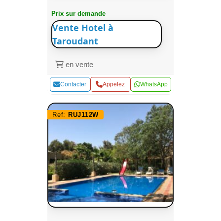
Prix sur demande
Vente Hotel à
Taroudant
en vente
Contacter
Appelez
WhatsApp
Ref:
RUJ112W