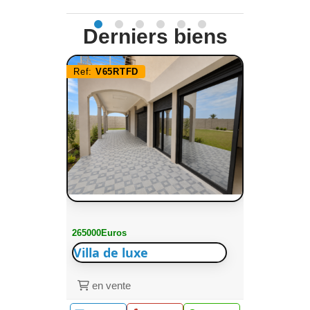
Derniers biens
Ref:
V65RTFD
265000Euros
Villa de luxe
en vente