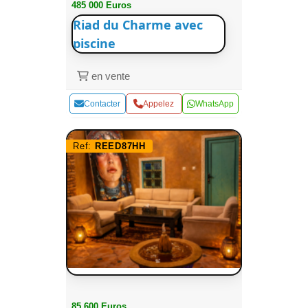
485 000 Euros
Riad du Charme avec
piscine
en vente
Contacter
Appelez
WhatsApp
Ref:
REED87HH
85 600 Euros