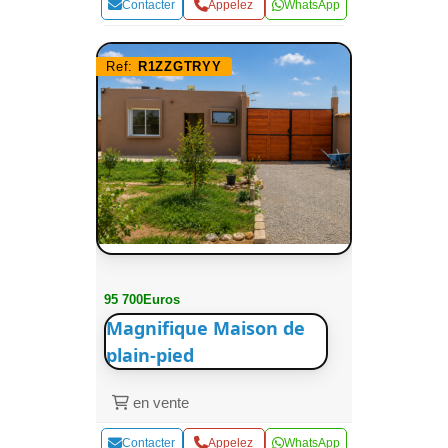
Contacter
Appelez
WhatsApp
Ref:
R1ZZGTRYY
95 700Euros
Magnifique Maison de
plain-pied
en vente
Contacter
Appelez
WhatsApp