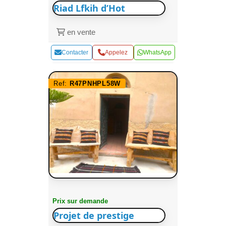
Riad Lfkih d’Hot
en vente
Contacter
Appelez
WhatsApp
Ref:
R47PNHPL58W
Prix sur demande
Projet de prestige