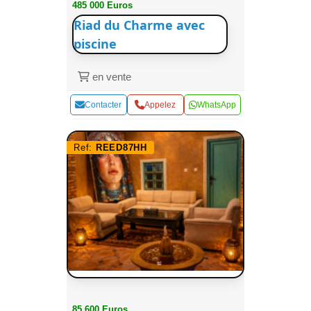
485 000 Euros
Riad du Charme avec
piscine
en vente
Contacter
Appelez
WhatsApp
Ref:
REED87HH
85 600 Euros