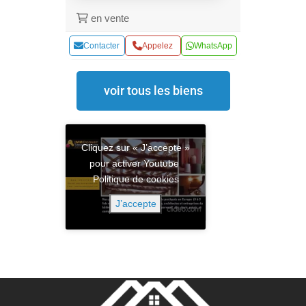
en vente
Contacter
Appelez
WhatsApp
voir tous les biens
Cliquez sur « J’accepte »
pour activer Youtube
Politique de cookies
J’accepte