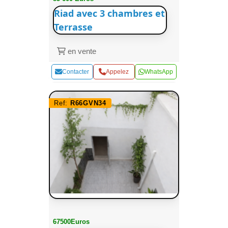
Riad avec 3 chambres et
Terrasse
en vente
Contacter
Appelez
WhatsApp
Ref:
R66GVN34
67500Euros