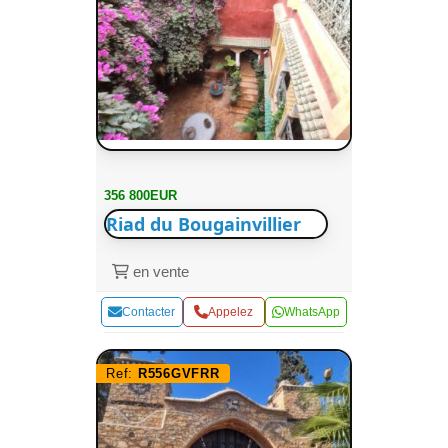
356 800EUR
Riad du Bougainvillier
en vente
Contacter
Appelez
WhatsApp
Ref:
R556GVFRR