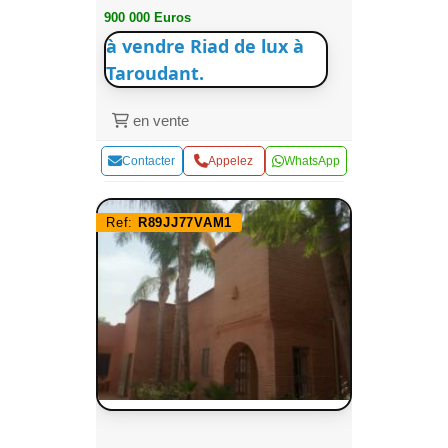
900 000 Euros
à vendre Riad de lux à
Taroudant.
en vente
Contacter
Appelez
WhatsApp
Ref:
R89JJ77VAM1