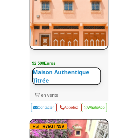
92 500Euros
Maison Authentique
Titrée
en vente
Contacter
Appelez
WhatsApp
Ref:
R76GTN99