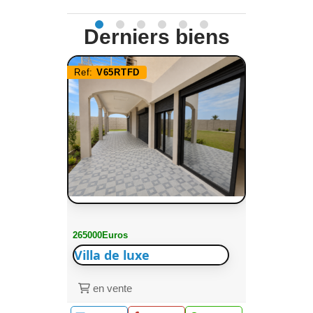
Derniers biens
Ref:
V65RTFD
265000Euros
Villa de luxe
en vente