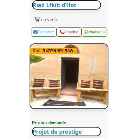
Riad Lfkih d’Hot
en vente
Contacter
Appelez
WhatsApp
Ref:
R47PNHPL58W
Prix sur demande
Projet de prestige