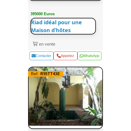
395000 Euros
Riad idéal pour une
Maison d’hôtes
en vente
Contacter
Appelez
WhatsApp
Ref:
R55TT43E