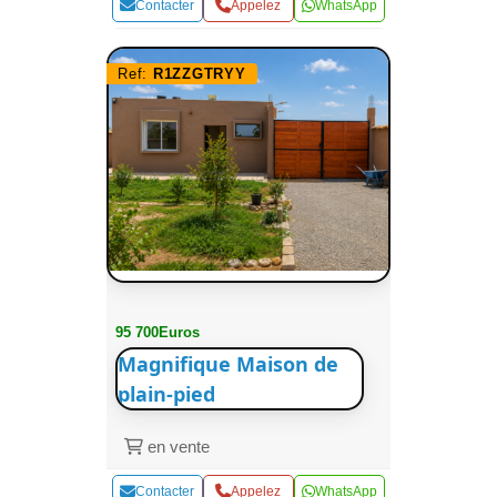
Contacter
Appelez
WhatsApp
Ref:
R1ZZGTRYY
95 700Euros
Magnifique Maison de
plain-pied
en vente
Contacter
Appelez
WhatsApp