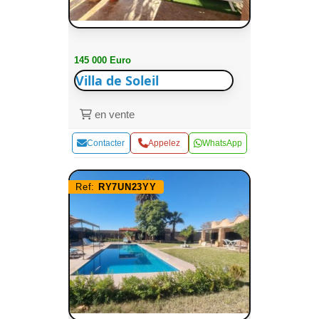
145 000 Euro
Villa de Soleil
en vente
Contacter
Appelez
WhatsApp
Ref:
RY7UN23YY