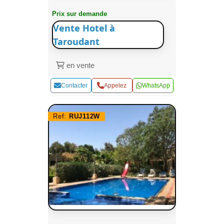
Prix sur demande
Vente Hotel à
Taroudant
en vente
Contacter
Appelez
WhatsApp
Ref:
RUJ112W