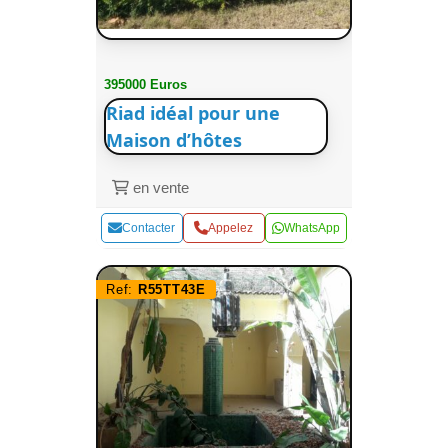
395000 Euros
Riad idéal pour une
Maison d’hôtes
en vente
Contacter
Appelez
WhatsApp
Ref:
R55TT43E