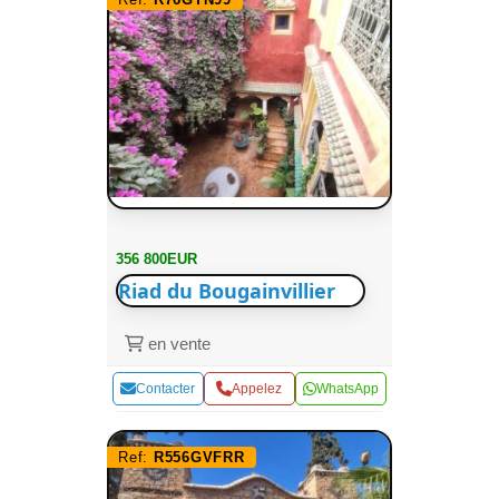
356 800EUR
Riad du Bougainvillier
en vente
Contacter
Appelez
WhatsApp
Ref:
R556GVFRR