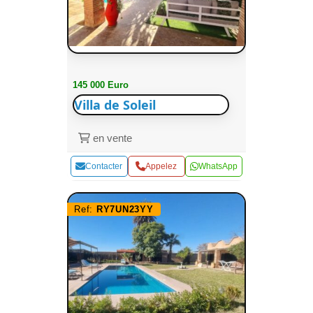
145 000 Euro
Villa de Soleil
en vente
Contacter
Appelez
WhatsApp
Ref:
RY7UN23YY