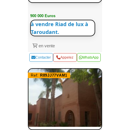
900 000 Euros
à vendre Riad de lux à
Taroudant.
en vente
Contacter
Appelez
WhatsApp
Ref:
R89JJ77VAM1