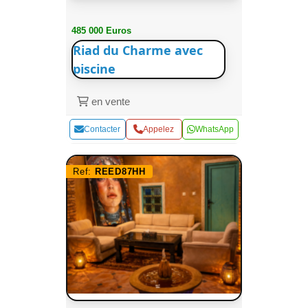
485 000 Euros
Riad du Charme avec
piscine
en vente
Contacter
Appelez
WhatsApp
Ref:
REED87HH