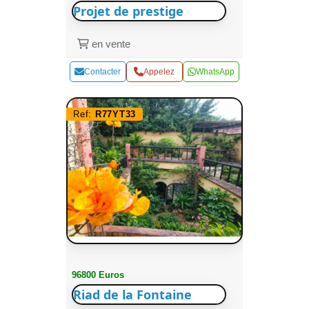
Projet de prestige
en vente
Contacter
Appelez
WhatsApp
Ref:
R77YT33
96800 Euros
Riad de la Fontaine