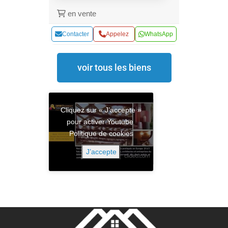
en vente
Contacter
Appelez
WhatsApp
voir tous les biens
Cliquez sur « J’accepte »
pour activer Youtube
Politique de cookies
J’accepte