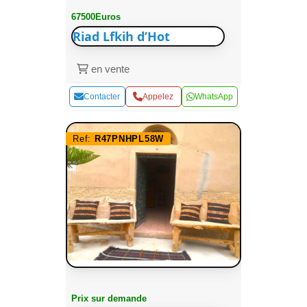
67500Euros
Riad Lfkih d’Hot
en vente
Contacter
Appelez
WhatsApp
Ref:
R47PNHPL58W
Prix sur demande