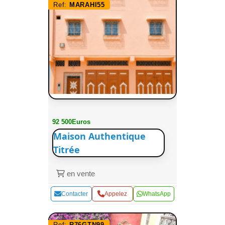
Ref:
MARAHI55
92 500Euros
Maison Authentique
Titrée
en vente
Contacter
Appelez
WhatsApp
Ref:
R76GTN99