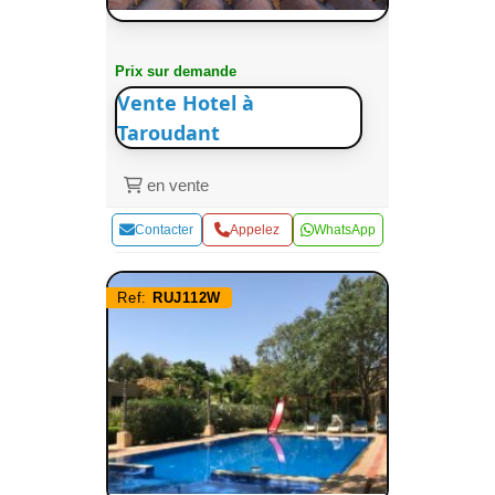
Prix sur demande
Vente Hotel à
Taroudant
en vente
Contacter
Appelez
WhatsApp
Ref:
RUJ112W