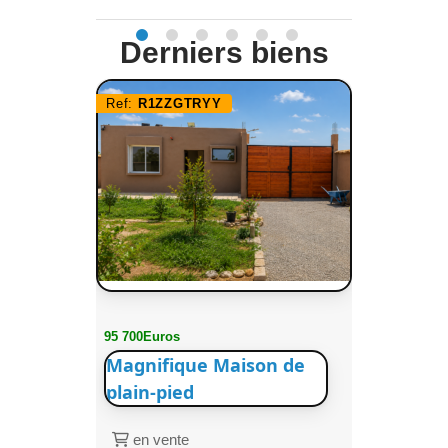
Derniers biens
Ref:
R1ZZGTRYY
95 700Euros
Magnifique Maison de
plain-pied
en vente