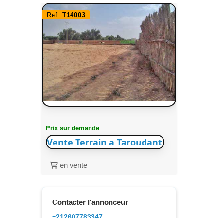
Ref:
T14003
Prix sur demande
Vente Terrain a Taroudant
en vente
Contacter l'annonceur
+212607783347