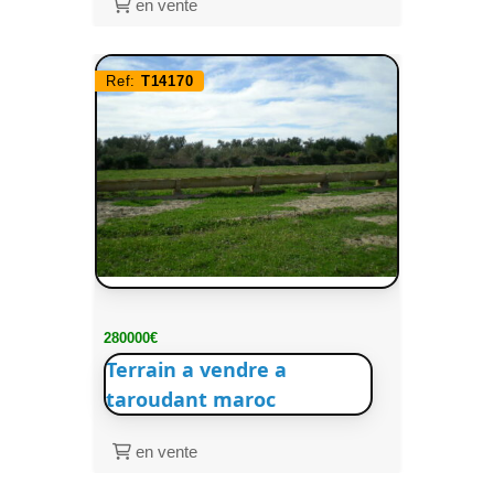
en vente
Ref:
T14170
280000€
Terrain a vendre a
taroudant maroc
en vente