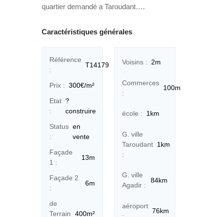
quartier demandé a Taroudant….
Caractéristiques générales
Référence
Voisins :
2m
T14179
:
Commerces
Prix :
300€/m²
100m
:
Etat
?
:
construire
école :
1km
Status
en
G. ville
:
vente
Taroudant
1km
Façade
:
13m
1 :
G. ville
Façade 2
84km
6m
Agadir :
:
de
aéroport
76km
Terrain
400m²
: