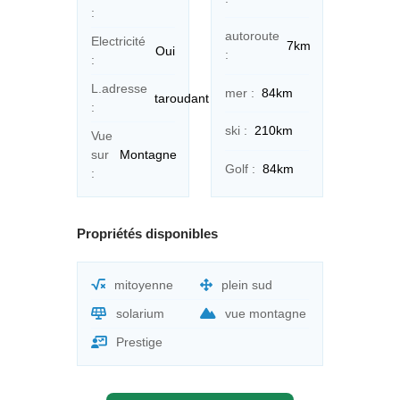
:
autoroute
Electricité
7km
Oui
:
:
L.adresse
mer :
84km
taroudant
:
ski :
210km
Vue
sur
Montagne
Golf :
84km
:
Propriétés disponibles
mitoyenne
plein sud
solarium
vue montagne
Prestige