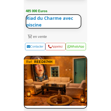
485 000 Euros
Riad du Charme avec
piscine
en vente
Contacter
Appelez
WhatsApp
Ref:
REED87HH