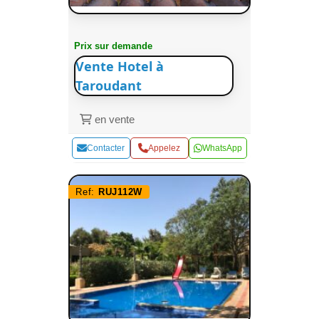
Prix sur demande
Vente Hotel à
Taroudant
en vente
Contacter
Appelez
WhatsApp
Ref:
RUJ112W