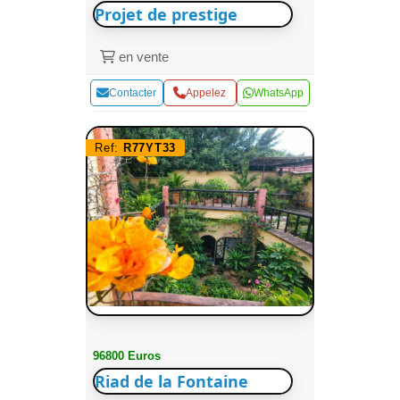
Projet de prestige
en vente
Contacter
Appelez
WhatsApp
Ref:
R77YT33
96800 Euros
Riad de la Fontaine