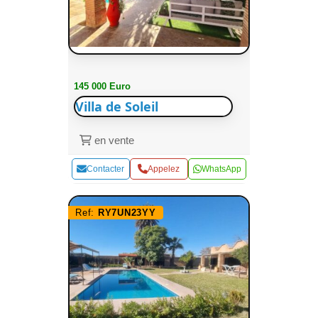
145 000 Euro
Villa de Soleil
en vente
Contacter
Appelez
WhatsApp
Ref:
RY7UN23YY