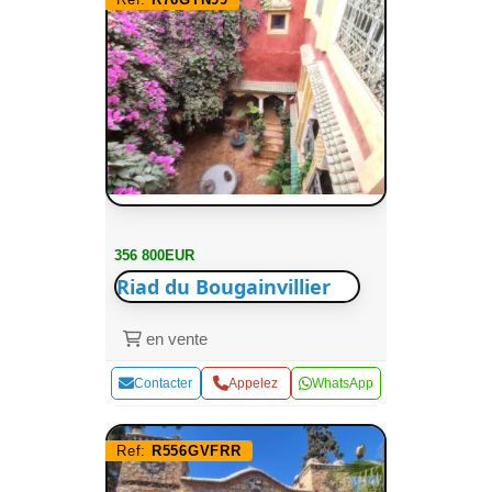
356 800EUR
Riad du Bougainvillier
en vente
Contacter
Appelez
WhatsApp
Ref:
R556GVFRR