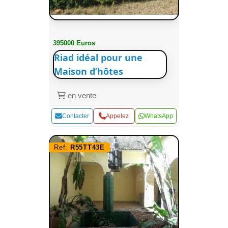
395000 Euros
Riad idéal pour une
Maison d’hôtes
en vente
Contacter
Appelez
WhatsApp
Ref:
R55TT43E