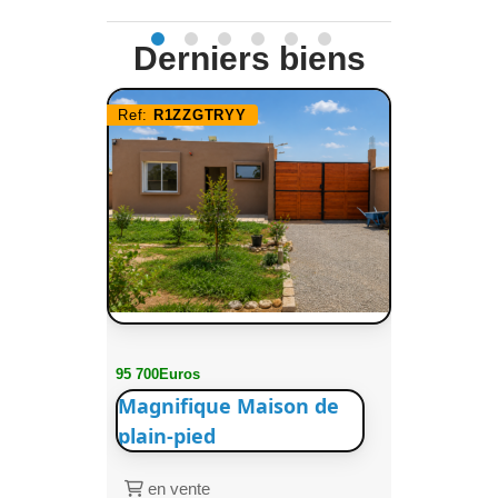
Derniers biens
Ref:
R1ZZGTRYY
95 700Euros
Magnifique Maison de
plain-pied
en vente