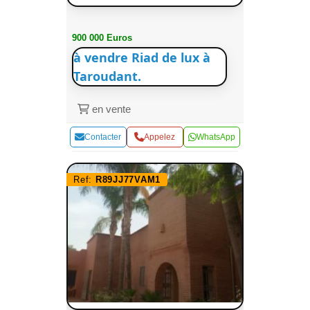
900 000 Euros
à vendre Riad de lux à
Taroudant.
en vente
Contacter
Appelez
WhatsApp
Ref:
R89JJ77VAM1