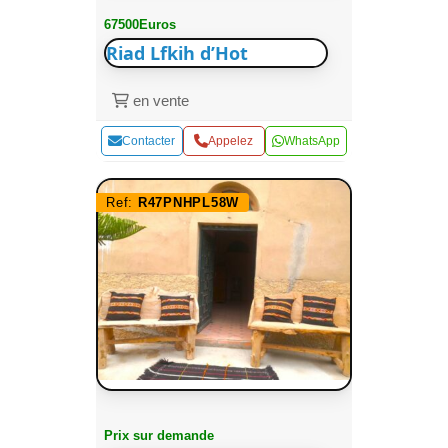
67500Euros
Riad Lfkih d’Hot
en vente
Contacter
Appelez
WhatsApp
Ref:
R47PNHPL58W
Prix sur demande