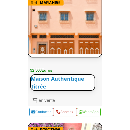
Ref:
MARAHI55
92 500Euros
Maison Authentique
Titrée
en vente
Contacter
Appelez
WhatsApp
Ref:
R76GTN99