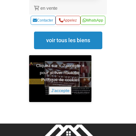
en vente
Contacter
Appelez
WhatsApp
voir tous les biens
Cliquez sur « J’accepte »
pour activer Youtube
Politique de cookies
J’accepte