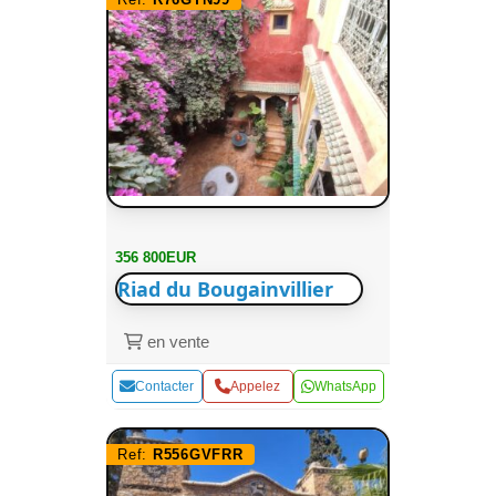
356 800EUR
Riad du Bougainvillier
en vente
Contacter
Appelez
WhatsApp
Ref:
R556GVFRR