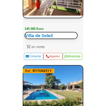
145 000 Euro
Villa de Soleil
en vente
Contacter
Appelez
WhatsApp
Ref:
RY7UN23YY