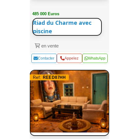
485 000 Euros
Riad du Charme avec
piscine
en vente
Contacter
Appelez
WhatsApp
Ref:
REED87HH