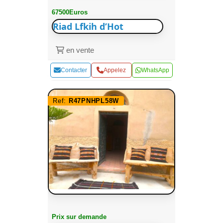
67500Euros
Riad Lfkih d’Hot
en vente
Contacter
Appelez
WhatsApp
Ref:
R47PNHPL58W
Prix sur demande