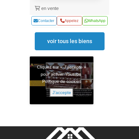
en vente
Contacter
Appelez
WhatsApp
voir tous les biens
Cliquez sur « J’accepte »
pour activer Youtube
Politique de cookies
J’accepte