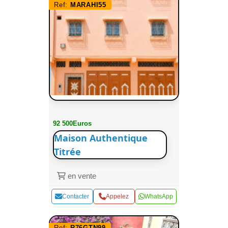
Ref:
MARAHI55
92 500Euros
Maison Authentique
Titrée
en vente
Contacter
Appelez
WhatsApp
Ref:
R76GTN99