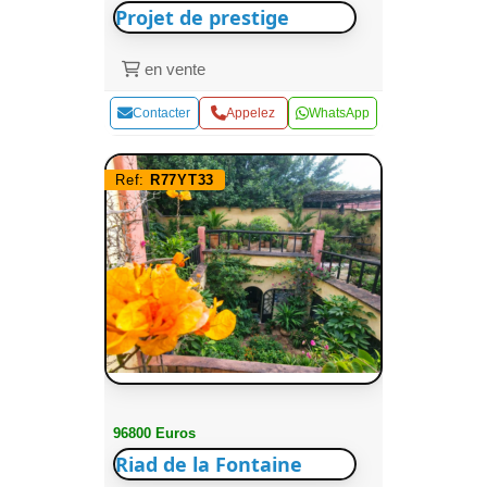
Projet de prestige
en vente
Contacter
Appelez
WhatsApp
Ref:
R77YT33
96800 Euros
Riad de la Fontaine