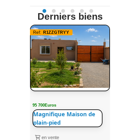
Derniers biens
Ref:
R1ZZGTRYY
95 700Euros
Magnifique Maison de
plain-pied
en vente