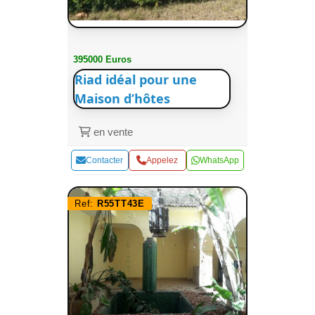
395000 Euros
Riad idéal pour une
Maison d’hôtes
en vente
Contacter
Appelez
WhatsApp
Ref:
R55TT43E