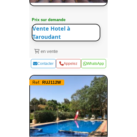
Prix sur demande
Vente Hotel à
Taroudant
en vente
Contacter
Appelez
WhatsApp
Ref:
RUJ112W