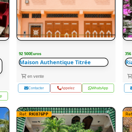
92 500Euros
356
Maison Authentique Titrée
Ri
en vente
Contacter
Appelez
WhatsApp
p
Ref:
RKI876PP
Re