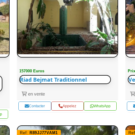
157000 Euros
Pri
Riad Bejmat Traditionnel
Ve
en vente
Contacter
Appelez
WhatsApp
p
Ref:
R89JJ77VAM1
Re