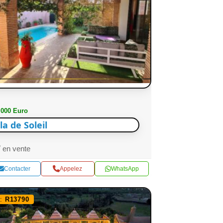
 000 Euro
lla de Soleil
en vente
Contacter
Appelez
WhatsApp
f:
R13790