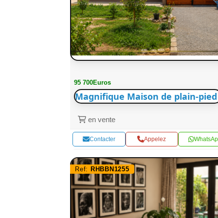
95 700Euros
Magnifique Maison de plain-pied
en vente
Contacter
Appelez
WhatsAp
Ref:
RHBBN1255