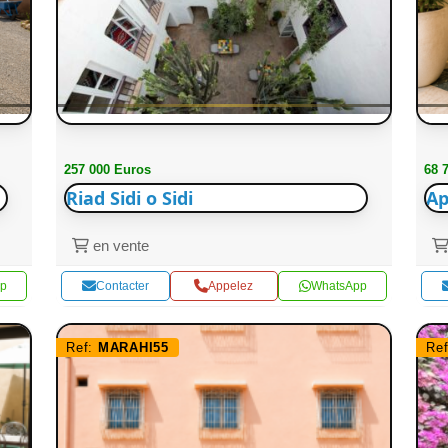
257 000 Euros
68 
Riad Sidi o Sidi
Ap
en vente
p
Contacter
Appelez
WhatsApp
Ref:
MARAHI55
Re