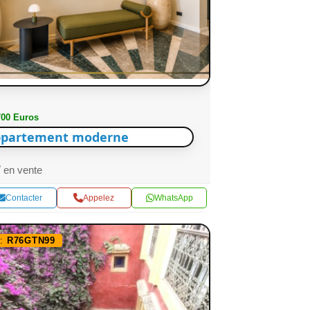
700 Euros
partement moderne
en vente
Contacter
Appelez
WhatsApp
f:
R76GTN99