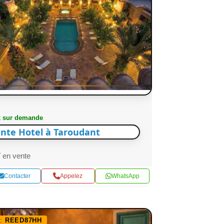
x sur demande
nte Hotel à Taroudant
en vente
Contacter
Appelez
WhatsApp
f:
REED87HH