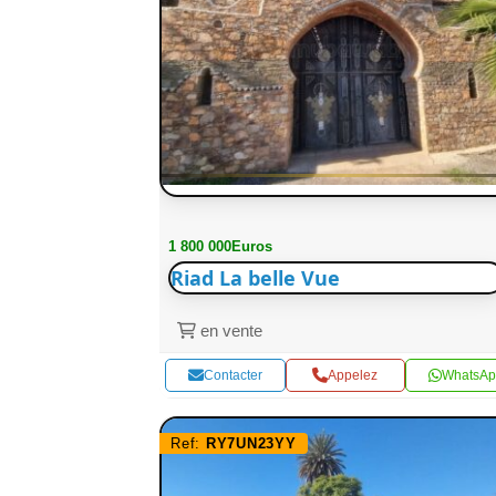
1 800 000Euros
Riad La belle Vue
en vente
Contacter
Appelez
WhatsAp
Ref:
RY7UN23YY