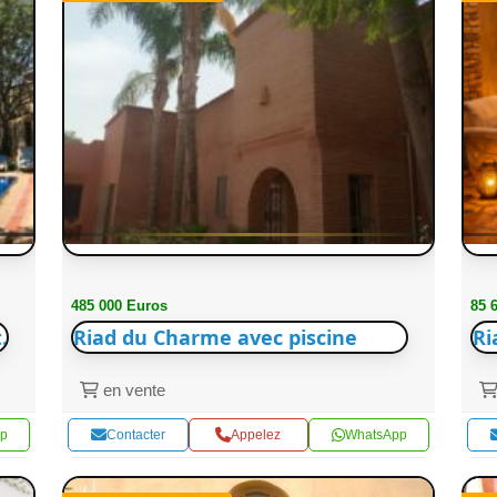
485 000 Euros
85 
.
Riad du Charme avec piscine
Ri
en vente
p
Contacter
Appelez
WhatsApp