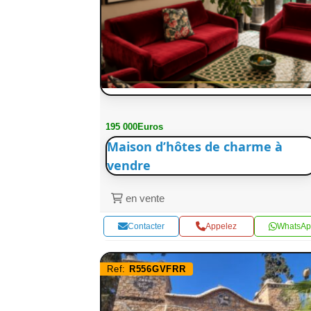
195 000Euros
Maison d’hôtes de charme à
vendre
en vente
Contacter
Appelez
WhatsAp
Ref:
R556GVFRR