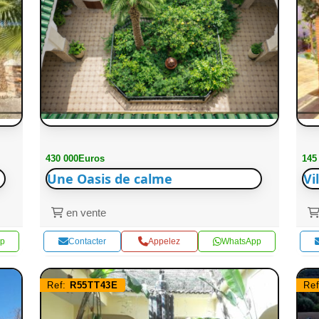
430 000Euros
145
Une Oasis de calme
Vi
en vente
p
Contacter
Appelez
WhatsApp
Ref:
R55TT43E
Re