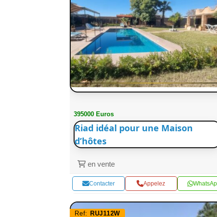
395000 Euros
Riad idéal pour une Maison
d’hôtes
en vente
Contacter
Appelez
WhatsAp
Ref:
RUJ112W