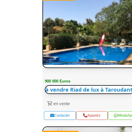
900 000 Euros
à vendre Riad de lux à Taroudant
en vente
Contacter
Appelez
WhatsAp