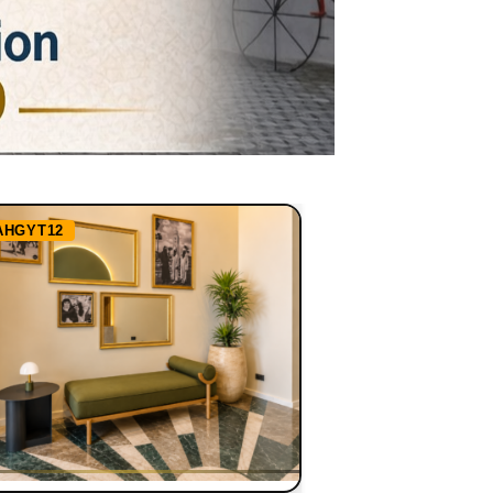
AHGYT12
Ref:
RHBBN1255