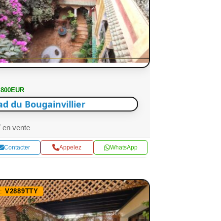
 800EUR
ad du Bougainvillier
en vente
Contacter
Appelez
WhatsApp
f:
V2889TTY