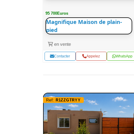
95 700Euros
Magnifique Maison de plain-
pied
en vente
WhatsApp
Contacter
Appelez
WhatsApp
Ref:
R1ZZGTRYY