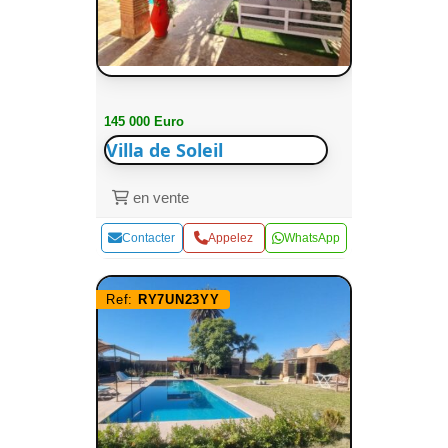
145 000 Euro
Villa de Soleil
en vente
Contacter
Appelez
WhatsApp
Ref:
RY7UN23YY