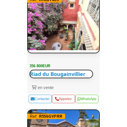
356 800EUR
Riad du Bougainvillier
en vente
Contacter
Appelez
WhatsApp
Ref:
R556GVFRR