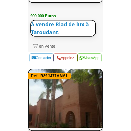
900 000 Euros
à vendre Riad de lux à
Taroudant.
en vente
Contacter
Appelez
WhatsApp
Ref:
R89JJ77VAM1