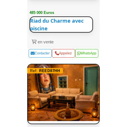
485 000 Euros
Riad du Charme avec
piscine
en vente
Contacter
Appelez
WhatsApp
Ref:
REED87HH