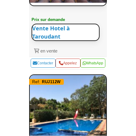
Prix sur demande
Vente Hotel à
Taroudant
en vente
Contacter
Appelez
WhatsApp
Ref:
RUJ112W