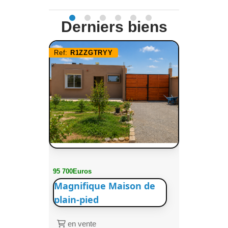
Derniers biens
Ref:
R1ZZGTRYY
95 700Euros
Magnifique Maison de
plain-pied
en vente