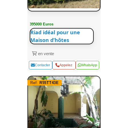
395000 Euros
Riad idéal pour une
Maison d’hôtes
en vente
Contacter
Appelez
WhatsApp
Ref:
R55TT43E