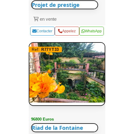
Projet de prestige
en vente
Contacter
Appelez
WhatsApp
Ref:
R77YT33
96800 Euros
Riad de la Fontaine