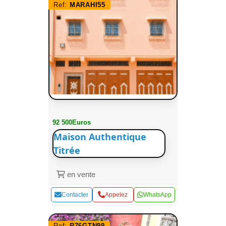
Ref:
MARAHI55
92 500Euros
Maison Authentique
Titrée
en vente
Contacter
Appelez
WhatsApp
Ref:
R76GTN99