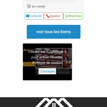
en vente
Contacter
Appelez
WhatsApp
voir tous les biens
Cliquez sur « J’accepte »
pour activer Youtube
Politique de cookies
J’accepte