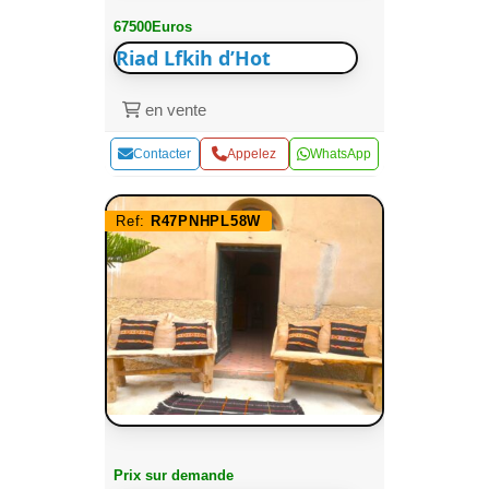
67500Euros
Riad Lfkih d’Hot
en vente
Contacter
Appelez
WhatsApp
Ref:
R47PNHPL58W
Prix sur demande