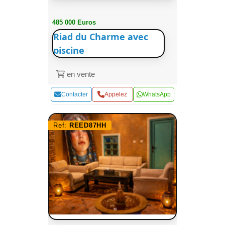
485 000 Euros
Riad du Charme avec
piscine
en vente
Contacter
Appelez
WhatsApp
Ref:
REED87HH