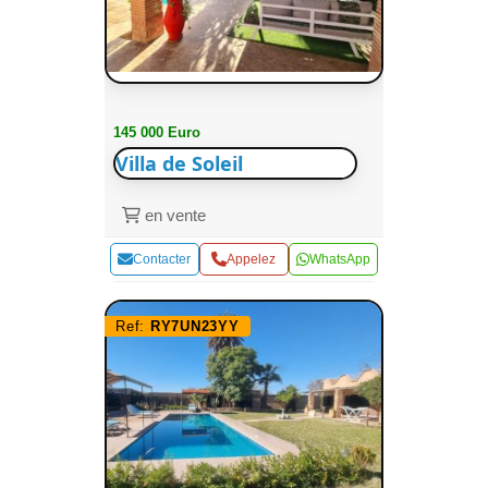
145 000 Euro
Villa de Soleil
en vente
Contacter
Appelez
WhatsApp
Ref:
RY7UN23YY