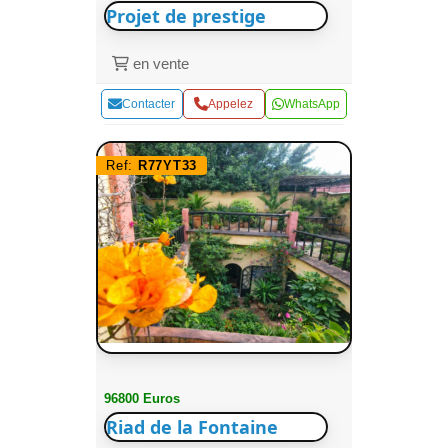
Projet de prestige
en vente
Contacter
Appelez
WhatsApp
Ref:
R77YT33
96800 Euros
Riad de la Fontaine