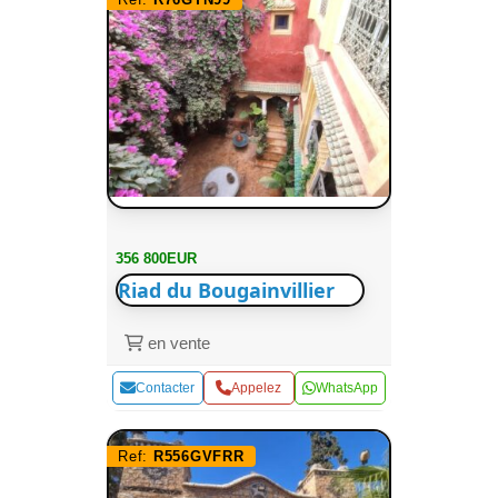
356 800EUR
Riad du Bougainvillier
en vente
Contacter
Appelez
WhatsApp
Ref:
R556GVFRR