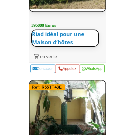
395000 Euros
Riad idéal pour une
Maison d’hôtes
en vente
Contacter
Appelez
WhatsApp
Ref:
R55TT43E