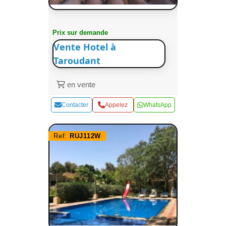
Prix sur demande
Vente Hotel à
Taroudant
en vente
Contacter
Appelez
WhatsApp
Ref:
RUJ112W