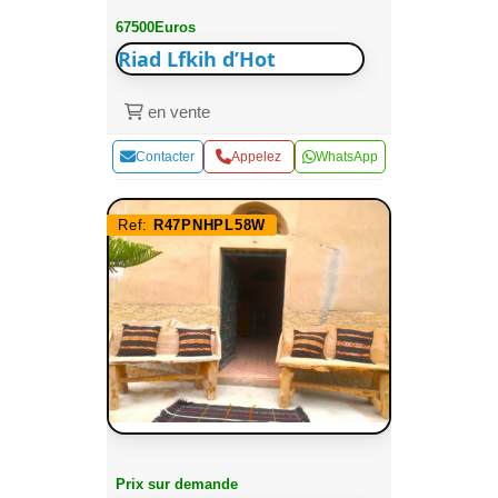
67500Euros
Riad Lfkih d’Hot
en vente
Contacter
Appelez
WhatsApp
Ref:
R47PNHPL58W
Prix sur demande