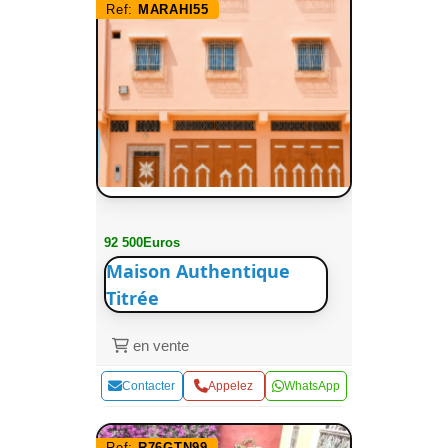
Ref:
MARAHI55
92 500Euros
Maison Authentique
Titrée
en vente
Contacter
Appelez
WhatsApp
Ref:
R76GTN99