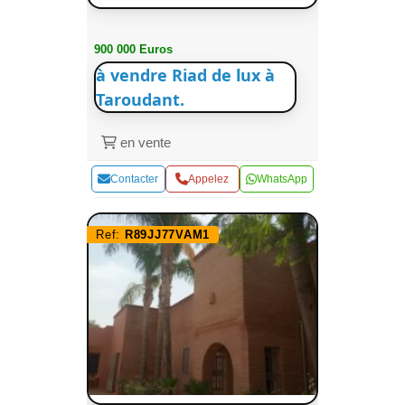
900 000 Euros
à vendre Riad de lux à
Taroudant.
en vente
Contacter
Appelez
WhatsApp
Ref:
R89JJ77VAM1