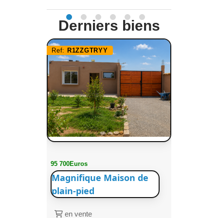
Derniers biens
Ref:
R1ZZGTRYY
95 700Euros
Magnifique Maison de
plain-pied
en vente