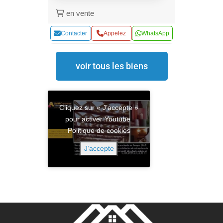
en vente
Contacter
Appelez
WhatsApp
voir tous les biens
Cliquez sur « J’accepte »
pour activer Youtube
Politique de cookies
J’accepte