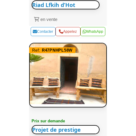
Riad Lfkih d’Hot
en vente
Contacter
Appelez
WhatsApp
Ref:
R47PNHPL58W
Prix sur demande
Projet de prestige