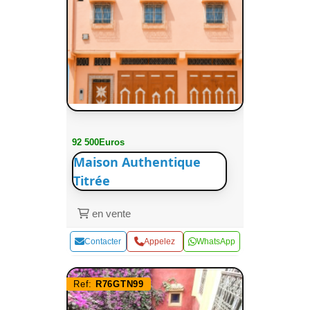
92 500Euros
Maison Authentique
Titrée
en vente
Contacter
Appelez
WhatsApp
Ref:
R76GTN99