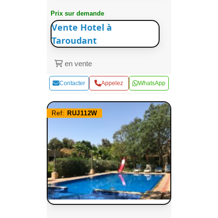
Prix sur demande
Vente Hotel à
Taroudant
en vente
Contacter
Appelez
WhatsApp
Ref:
RUJ112W