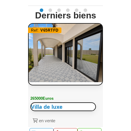
Derniers biens
Ref:
V65RTFD
265000Euros
Villa de luxe
en vente