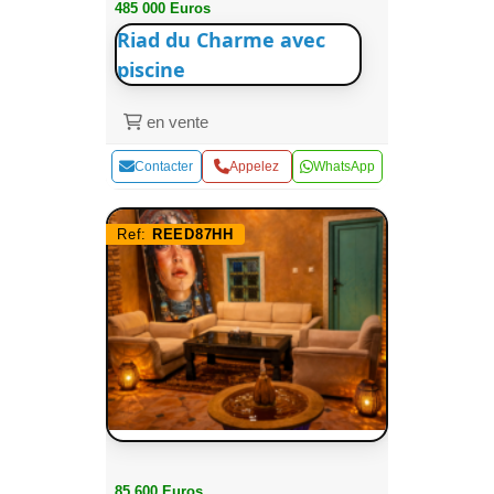
485 000 Euros
Riad du Charme avec
piscine
en vente
Contacter
Appelez
WhatsApp
Ref:
REED87HH
85 600 Euros