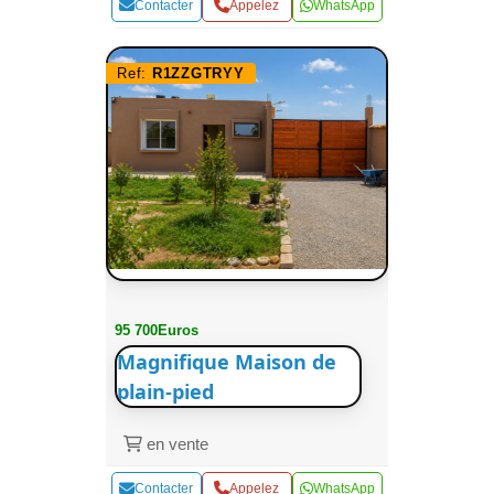
Contacter
Appelez
WhatsApp
Ref:
R1ZZGTRYY
95 700Euros
Magnifique Maison de
plain-pied
en vente
Contacter
Appelez
WhatsApp