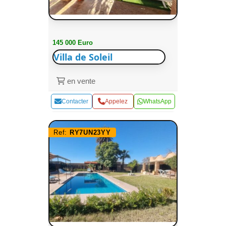
145 000 Euro
Villa de Soleil
en vente
Contacter
Appelez
WhatsApp
Ref:
RY7UN23YY