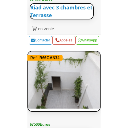
Riad avec 3 chambres et
Terrasse
en vente
Contacter
Appelez
WhatsApp
Ref:
R66GVN34
67500Euros