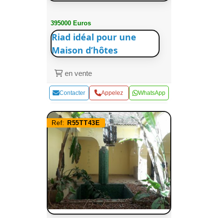
395000 Euros
Riad idéal pour une
Maison d’hôtes
en vente
Contacter
Appelez
WhatsApp
Ref:
R55TT43E