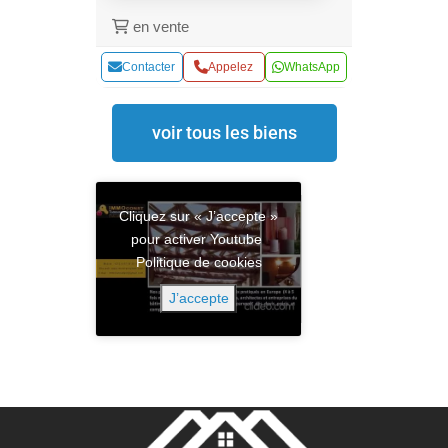
en vente
Contacter
Appelez
WhatsApp
voir tous les biens
Cliquez sur « J’accepte »
pour activer Youtube
Politique de cookies
J’accepte