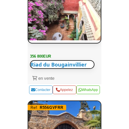
356 800EUR
Riad du Bougainvillier
en vente
Contacter
Appelez
WhatsApp
Ref:
R556GVFRR