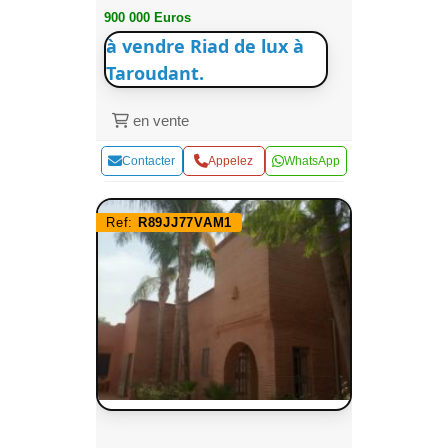
900 000 Euros
à vendre Riad de lux à
Taroudant.
en vente
Contacter
Appelez
WhatsApp
Ref:
R89JJ77VAM1