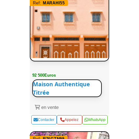
Ref:
MARAHI55
92 500Euros
Maison Authentique
Titrée
en vente
Contacter
Appelez
WhatsApp
Ref:
R76GTN99