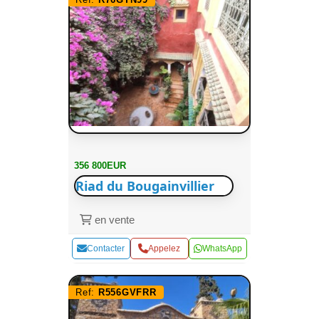
356 800EUR
Riad du Bougainvillier
en vente
Contacter
Appelez
WhatsApp
Ref:
R556GVFRR