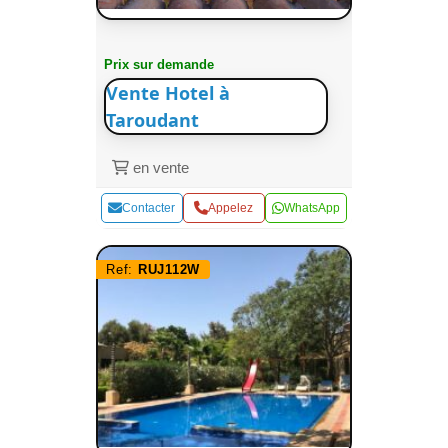
Prix sur demande
Vente Hotel à
Taroudant
en vente
Contacter
Appelez
WhatsApp
Ref:
RUJ112W