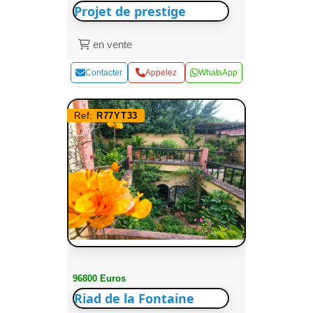
Projet de prestige
en vente
Contacter
Appelez
WhatsApp
Ref:
R77YT33
96800 Euros
Riad de la Fontaine