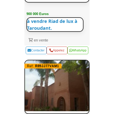
900 000 Euros
à vendre Riad de lux à
Taroudant.
en vente
Contacter
Appelez
WhatsApp
Ref:
R89JJ77VAM1