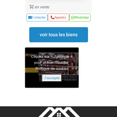
en vente
Contacter
Appelez
WhatsApp
voir tous les biens
Cliquez sur « J’accepte »
pour activer Youtube
Politique de cookies
J’accepte