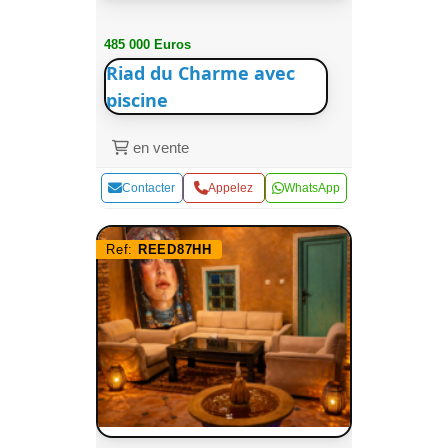
485 000 Euros
Riad du Charme avec
piscine
en vente
Contacter
Appelez
WhatsApp
Ref:
REED87HH