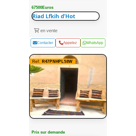
67500Euros
Riad Lfkih d’Hot
en vente
Contacter
Appelez
WhatsApp
Ref:
R47PNHPL58W
Prix sur demande