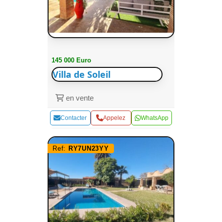
145 000 Euro
Villa de Soleil
en vente
Contacter
Appelez
WhatsApp
Ref:
RY7UN23YY