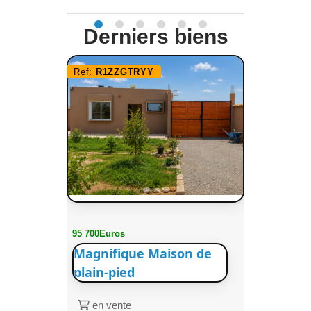
Derniers biens
Ref:
R1ZZGTRYY
95 700Euros
Magnifique Maison de
plain-pied
en vente