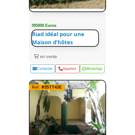
395000 Euros
Riad idéal pour une
Maison d’hôtes
en vente
Contacter
Appelez
WhatsApp
Ref:
R55TT43E