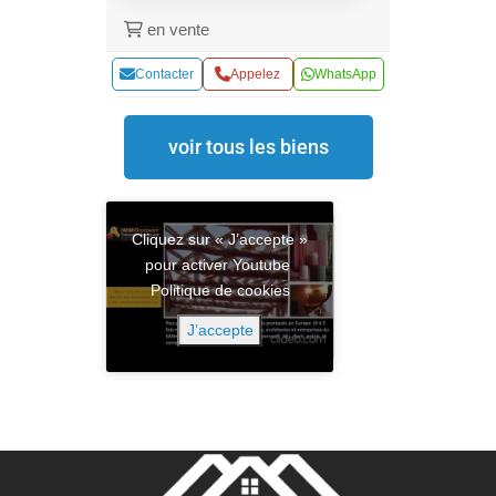
en vente
Contacter
Appelez
WhatsApp
voir tous les biens
Cliquez sur « J’accepte »
pour activer Youtube
Politique de cookies
J’accepte