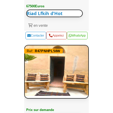
67500Euros
Riad Lfkih d’Hot
en vente
Contacter
Appelez
WhatsApp
Ref:
R47PNHPL58W
Prix sur demande