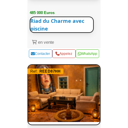
485 000 Euros
Riad du Charme avec
piscine
en vente
Contacter
Appelez
WhatsApp
Ref:
REED87HH