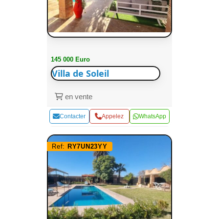
145 000 Euro
Villa de Soleil
en vente
Contacter
Appelez
WhatsApp
Ref:
RY7UN23YY