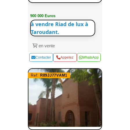
900 000 Euros
à vendre Riad de lux à
Taroudant.
en vente
Contacter
Appelez
WhatsApp
Ref:
R89JJ77VAM1