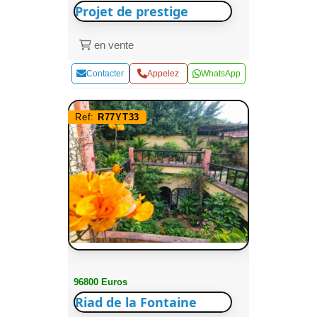
Projet de prestige
en vente
Contacter
Appelez
WhatsApp
Ref:
R77YT33
96800 Euros
Riad de la Fontaine