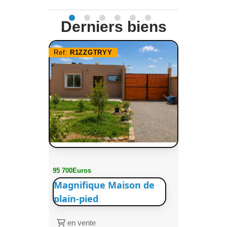
Derniers biens
Ref:
R1ZZGTRYY
95 700Euros
Magnifique Maison de
plain-pied
en vente