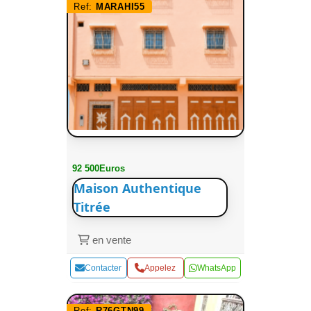
Ref:
MARAHI55
92 500Euros
Maison Authentique
Titrée
en vente
Contacter
Appelez
WhatsApp
Ref:
R76GTN99