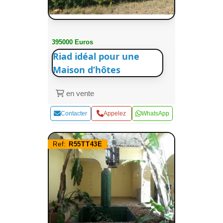
395000 Euros
Riad idéal pour une
Maison d’hôtes
en vente
Contacter
Appelez
WhatsApp
Ref:
R55TT43E