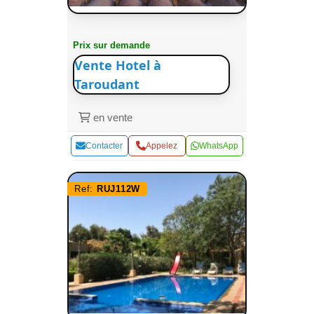
Prix sur demande
Vente Hotel à
Taroudant
en vente
Contacter
Appelez
WhatsApp
Ref:
RUJ112W