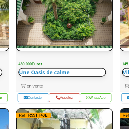
430 000Euros
145
Une Oasis de calme
Vi
en vente
p
Contacter
Appelez
WhatsApp
Ref:
R55TT43E
Re