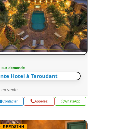
x sur demande
nte Hotel à Taroudant
en vente
Contacter
Appelez
WhatsApp
f:
REED87HH