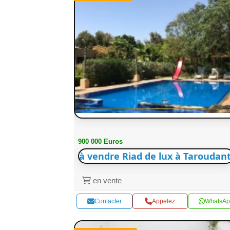
900 000 Euros
à vendre Riad de lux à Taroudant
en vente
Contacter
Appelez
WhatsAp