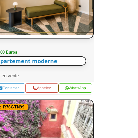
700 Euros
partement moderne
en vente
Contacter
Appelez
WhatsApp
f:
R76GTN99