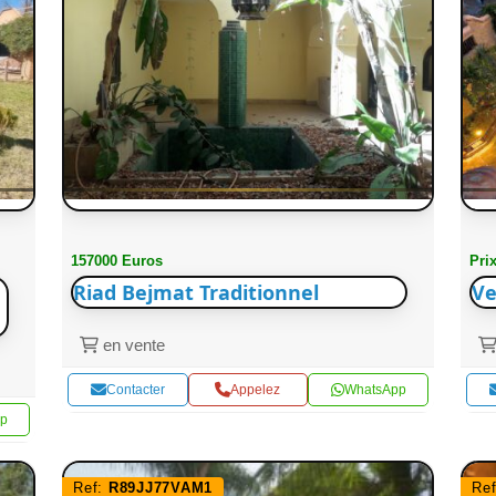
157000 Euros
Pri
Riad Bejmat Traditionnel
Ve
en vente
Contacter
Appelez
WhatsApp
p
Ref:
R89JJ77VAM1
Re