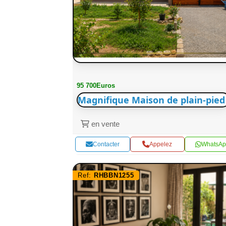
95 700Euros
Magnifique Maison de plain-pied
en vente
Contacter
Appelez
WhatsAp
Ref:
RHBBN1255