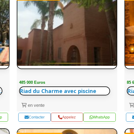
485 000 Euros
85 
.
Riad du Charme avec piscine
Ri
en vente
p
Contacter
Appelez
WhatsApp