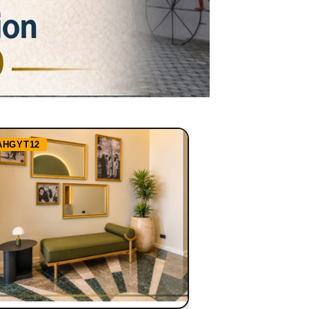
AHGYT12
Ref:
RHBBN1255