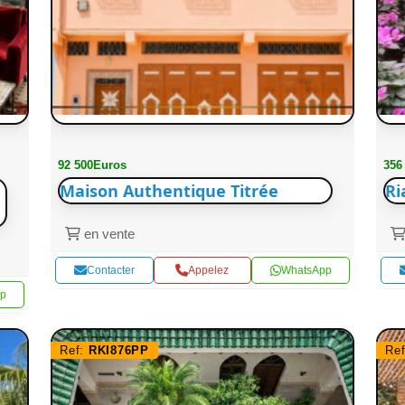
92 500Euros
356
Maison Authentique Titrée
Ri
en vente
Contacter
Appelez
WhatsApp
p
Ref:
RKI876PP
Re