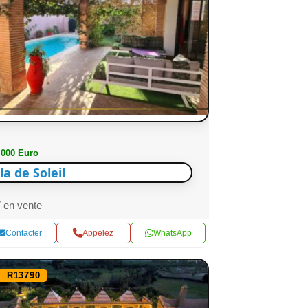
 000 Euro
lla de Soleil
en vente
Contacter
Appelez
WhatsApp
f:
R13790