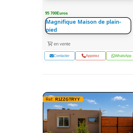
95 700Euros
Magnifique Maison de plain-
pied
en vente
WhatsApp
Contacter
Appelez
WhatsApp
Ref:
R1ZZGTRYY