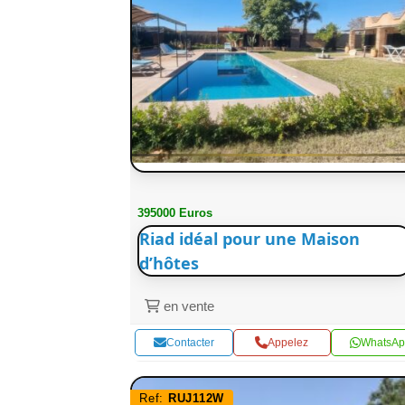
395000 Euros
Riad idéal pour une Maison
d’hôtes
en vente
Contacter
Appelez
WhatsAp
Ref:
RUJ112W