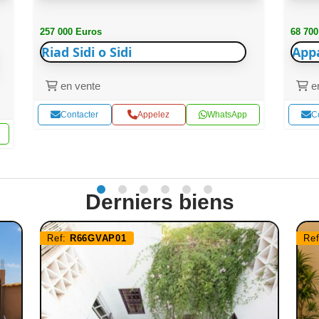
257 000 Euros
68 700
Riad Sidi o Sidi
App
en vente
en
Contacter
Appelez
WhatsApp
C
Derniers biens
Ref:
R66GVAP01
Re