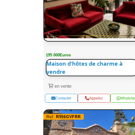
195 000Euros
Maison d’hôtes de charme à
vendre
en vente
Contacter
Appelez
WhatsAp
Ref:
R556GVFRR