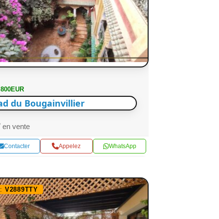
 800EUR
ad du Bougainvillier
en vente
Contacter
Appelez
WhatsApp
f:
V2889TTY