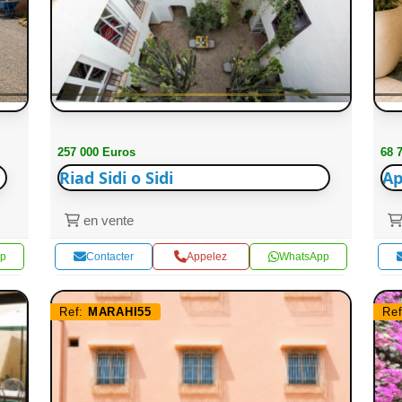
257 000 Euros
68 
Riad Sidi o Sidi
Ap
en vente
p
Contacter
Appelez
WhatsApp
Ref:
MARAHI55
Re