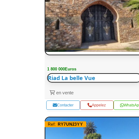
1 800 000Euros
Riad La belle Vue
en vente
Contacter
Appelez
WhatsAp
Ref:
RY7UN23YY