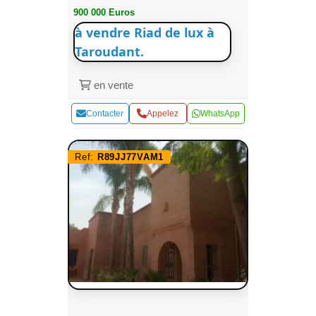
900 000 Euros
à vendre Riad de lux à
Taroudant.
en vente
Contacter
Appelez
WhatsApp
Ref:
R89JJ77VAM1