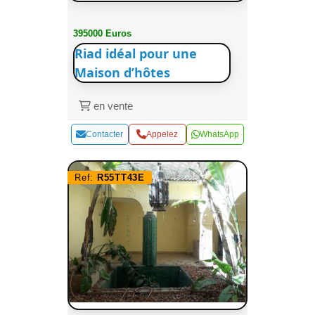
395000 Euros
Riad idéal pour une
Maison d’hôtes
en vente
Contacter
Appelez
WhatsApp
Ref:
R55TT43E