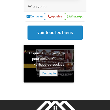
en vente
Contacter
Appelez
WhatsApp
voir tous les biens
Cliquez sur « J’accepte »
pour activer Youtube
Politique de cookies
J’accepte