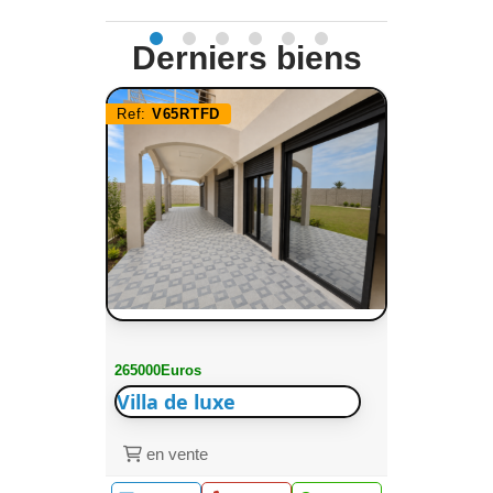
Derniers biens
Ref:
V65RTFD
265000Euros
Villa de luxe
en vente