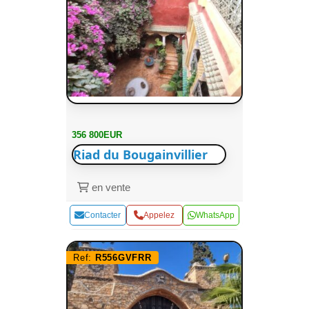
356 800EUR
Riad du Bougainvillier
en vente
Contacter
Appelez
WhatsApp
Ref:
R556GVFRR