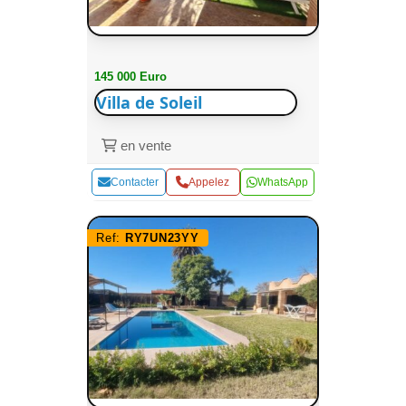
145 000 Euro
Villa de Soleil
en vente
Contacter
Appelez
WhatsApp
Ref:
RY7UN23YY