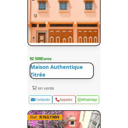
92 500Euros
Maison Authentique
Titrée
en vente
Contacter
Appelez
WhatsApp
Ref:
R76GTN99