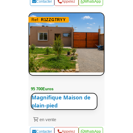
Contacter
Appelez
WhatsApp
Ref:
R1ZZGTRYY
95 700Euros
Magnifique Maison de
plain-pied
en vente
Contacter
Appelez
WhatsApp