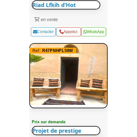
Riad Lfkih d’Hot
en vente
Contacter
Appelez
WhatsApp
Ref:
R47PNHPL58W
Prix sur demande
Projet de prestige