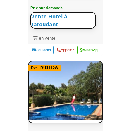
Prix sur demande
Vente Hotel à
Taroudant
en vente
Contacter
Appelez
WhatsApp
Ref:
RUJ112W