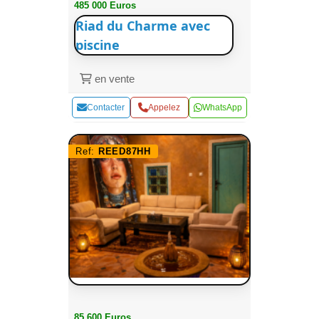
485 000 Euros
Riad du Charme avec
piscine
en vente
Contacter
Appelez
WhatsApp
Ref:
REED87HH
85 600 Euros