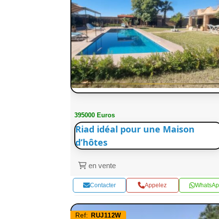
395000 Euros
Riad idéal pour une Maison
d’hôtes
en vente
Contacter
Appelez
WhatsAp
Ref:
RUJ112W