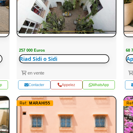
257 000 Euros
68 
Riad Sidi o Sidi
Ap
en vente
p
Contacter
Appelez
WhatsApp
Ref:
MARAHI55
Re