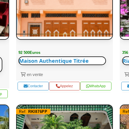
92 500Euros
356
Maison Authentique Titrée
Ri
en vente
Contacter
Appelez
WhatsApp
p
Ref:
RKI876PP
Re