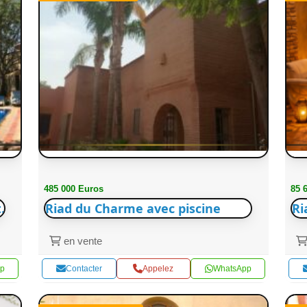
485 000 Euros
85 
.
Riad du Charme avec piscine
Ri
en vente
p
Contacter
Appelez
WhatsApp