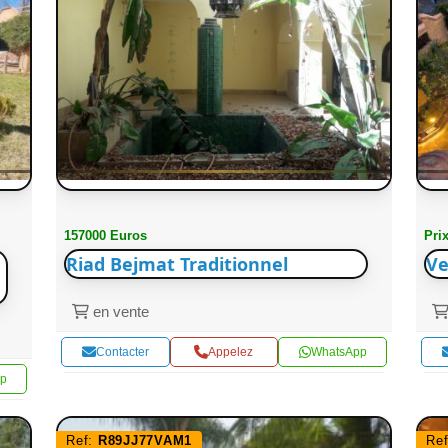
157000 Euros
Pri
Riad Bejmat Traditionnel
Ve
en vente
Contacter
Appelez
WhatsApp
p
Ref:
R89JJ77VAM1
Re