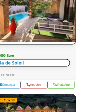
 000 Euro
lla de Soleil
en vente
Contacter
Appelez
WhatsApp
f:
R13790