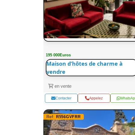
195 000Euros
Maison d’hôtes de charme à
vendre
en vente
Contacter
Appelez
WhatsAp
Ref:
R556GVFRR