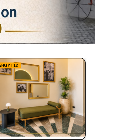
AHGYT12
Ref:
RHBBN1255