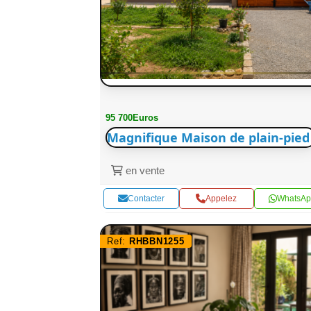
95 700Euros
Magnifique Maison de plain-pied
en vente
Contacter
Appelez
WhatsAp
Ref:
RHBBN1255