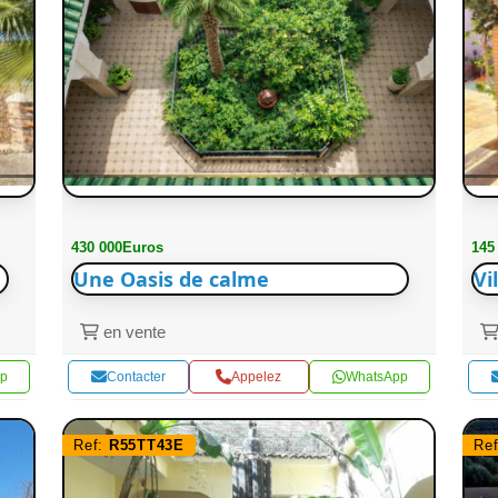
430 000Euros
145
Une Oasis de calme
Vi
en vente
p
Contacter
Appelez
WhatsApp
Ref:
R55TT43E
Re