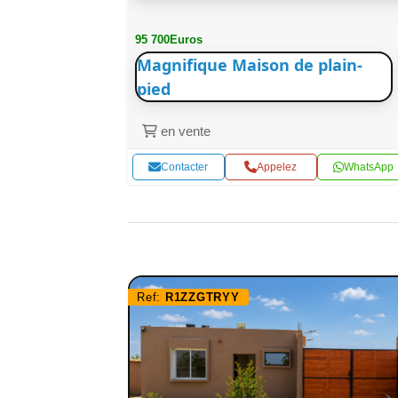
95 700Euros
Magnifique Maison de plain-
pied
en vente
WhatsApp
Contacter
Appelez
WhatsApp
Ref:
R1ZZGTRYY