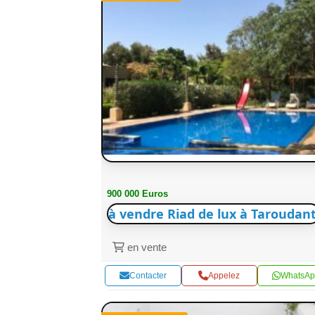
900 000 Euros
à vendre Riad de lux à Taroudant
en vente
Contacter
Appelez
WhatsAp