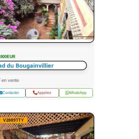
 800EUR
ad du Bougainvillier
en vente
Contacter
Appelez
WhatsApp
f:
V2889TTY