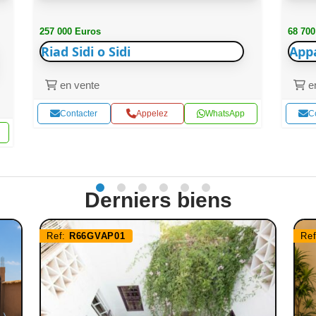
257 000 Euros
68 700
Riad Sidi o Sidi
App
en vente
en
Contacter
Appelez
WhatsApp
C
Derniers biens
Ref:
R66GVAP01
Re