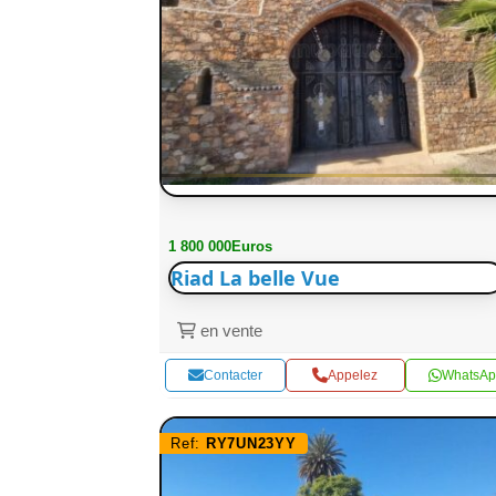
1 800 000Euros
Riad La belle Vue
en vente
Contacter
Appelez
WhatsAp
Ref:
RY7UN23YY