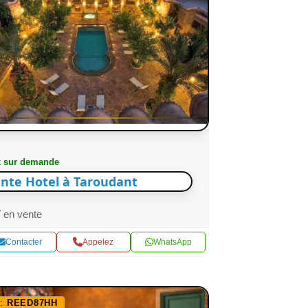
x sur demande
nte Hotel à Taroudant
en vente
Contacter
Appelez
WhatsApp
f:
REED87HH