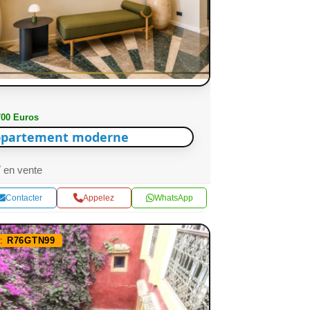
700 Euros
partement moderne
en vente
Contacter
Appelez
WhatsApp
f:
R76GTN99