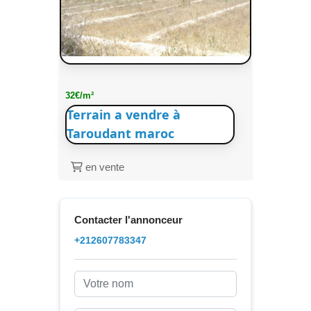
32€/m²
Terrain a vendre à
Taroudant maroc
en vente
Contacter l'annonceur
+212607783347