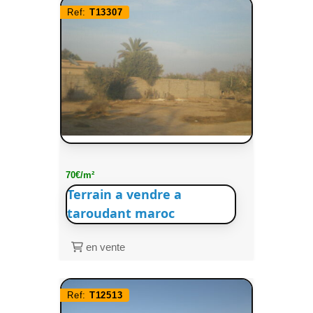
Ref:
T13307
70€/m²
Terrain a vendre a
taroudant maroc
en vente
Ref:
T12513