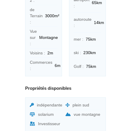
2 :
65km
:
de
Terrain
3000m²
autoroute
:
14km
:
Vue
sur
Montagne
mer :
75km
:
ski :
230km
Voisins :
2m
Commerces
6m
Golf :
75km
:
Propriétés disponibles
indépendante
plein sud
solarium
vue montagne
Investisseur