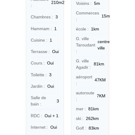
210m2
Voisins :
5m
:
Commerces
15m
Chambres :
3
:
Hammam :
1
école :
1km
G. ville
Cuisine :
1
centre
Taroudant
ville
:
Terrasse :
Oui
G. ville
Cours :
Oui
81km
Agadir :
Toilette :
3
aéroport
47KM
:
Jardin :
Oui
autoroute
7KM
Salle de
:
3
bain :
mer :
81km
RDC :
Oui + 1
ski :
262km
Internet :
Oui
Golf :
83km