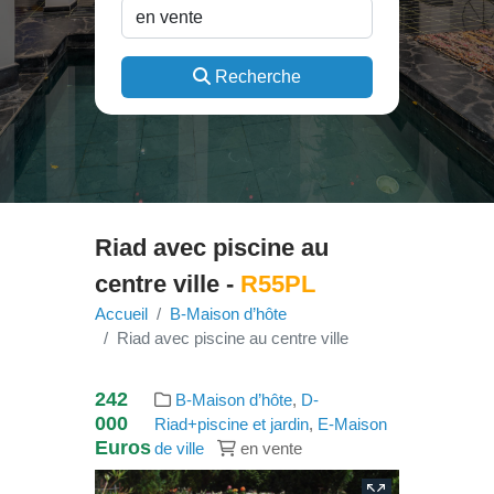
Recherche
Riad avec piscine au
centre ville -
R55PL
Accueil
B-Maison d’hôte
Riad avec piscine au centre ville
242
B-Maison d’hôte
,
D-
000
Riad+piscine et jardin
,
E-Maison
Euros
de ville
en vente