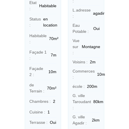
:
Etat
Habitable
:
L.adresse
agadir
:
Status
en
:
location
Eau
Oui
Potable :
Habitable
70m²
Vue
:
sur
Montagne
Façade 1
:
7m
:
Voisins :
2m
Façade
Commerces
10m
10m
2 :
:
de
école :
200m
70m²
Terrain :
G. ville
Chambres :
2
Taroudant
80km
:
Cuisine :
1
G. ville
2km
Terrasse :
Oui
Agadir :