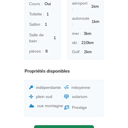
aéroport
Cours :
Oui
1km
:
Toilette :
1
autoroute
1km
:
Sallon :
1
mer :
3km
Salle de
1
bain :
ski :
210km
pièces :
8
Golf :
2km
Propriétés disponibles
indépendante
mitoyenne
plein sud
solarium
vue montagne
Prestige