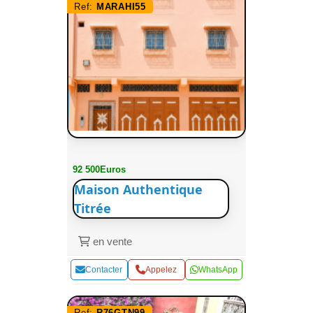
Ref:
MARAHI55
92 500Euros
Maison Authentique
Titrée
en vente
Contacter
Appelez
WhatsApp
Ref:
R76GTN99