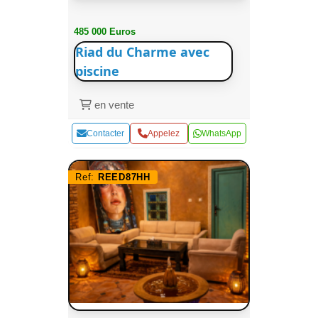
485 000 Euros
Riad du Charme avec
piscine
en vente
Contacter
Appelez
WhatsApp
Ref:
REED87HH