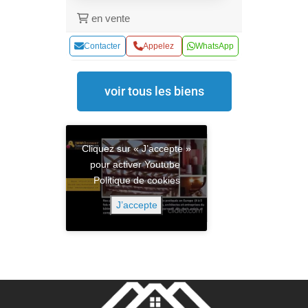
en vente
Contacter
Appelez
WhatsApp
voir tous les biens
Cliquez sur « J’accepte »
pour activer Youtube
Politique de cookies
J’accepte