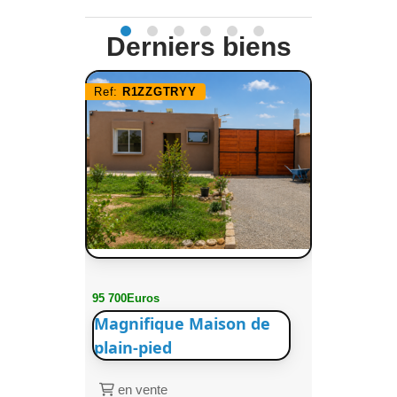
Derniers biens
Ref:
R1ZZGTRYY
95 700Euros
Magnifique Maison de
plain-pied
en vente