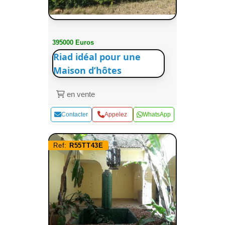
395000 Euros
Riad idéal pour une
Maison d’hôtes
en vente
Contacter
Appelez
WhatsApp
Ref:
R55TT43E