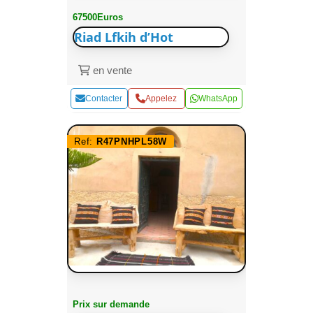
67500Euros
Riad Lfkih d’Hot
en vente
Contacter
Appelez
WhatsApp
Ref:
R47PNHPL58W
Prix sur demande