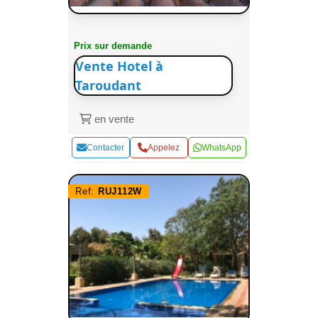
Prix sur demande
Vente Hotel à
Taroudant
en vente
Contacter
Appelez
WhatsApp
Ref:
RUJ112W