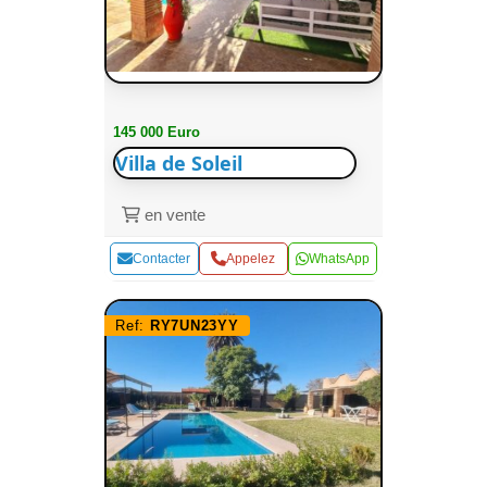
145 000 Euro
Villa de Soleil
en vente
Contacter
Appelez
WhatsApp
Ref:
RY7UN23YY