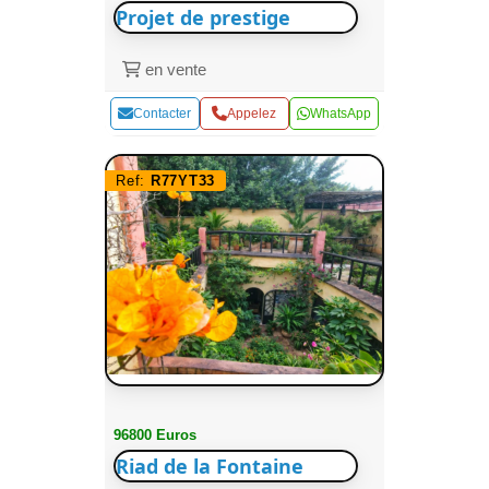
Projet de prestige
en vente
Contacter
Appelez
WhatsApp
Ref:
R77YT33
96800 Euros
Riad de la Fontaine