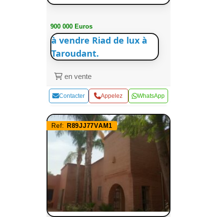
900 000 Euros
à vendre Riad de lux à
Taroudant.
en vente
Contacter
Appelez
WhatsApp
Ref:
R89JJ77VAM1