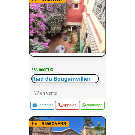
356 800EUR
Riad du Bougainvillier
en vente
Contacter
Appelez
WhatsApp
Ref:
R556GVFRR