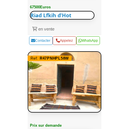
67500Euros
Riad Lfkih d’Hot
en vente
Contacter
Appelez
WhatsApp
Ref:
R47PNHPL58W
Prix sur demande