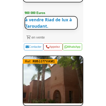
900 000 Euros
à vendre Riad de lux à
Taroudant.
en vente
Contacter
Appelez
WhatsApp
Ref:
R89JJ77VAM1