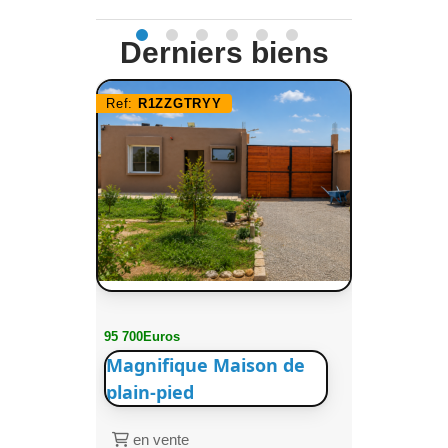
Derniers biens
Ref:
R1ZZGTRYY
95 700Euros
Magnifique Maison de
plain-pied
en vente