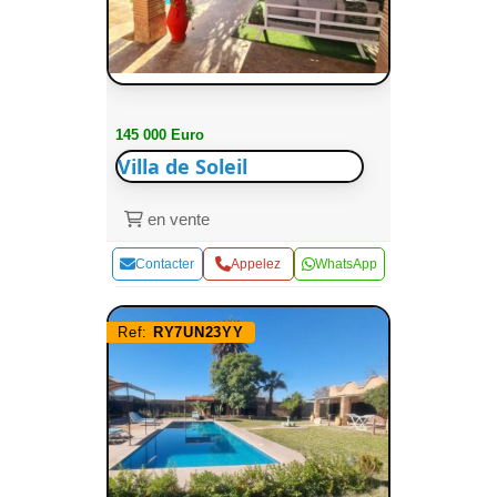
145 000 Euro
Villa de Soleil
en vente
Contacter
Appelez
WhatsApp
Ref:
RY7UN23YY