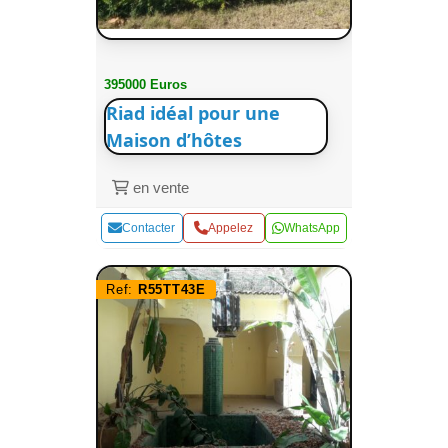
395000 Euros
Riad idéal pour une
Maison d’hôtes
en vente
Contacter
Appelez
WhatsApp
Ref:
R55TT43E