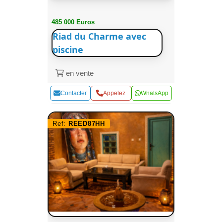
485 000 Euros
Riad du Charme avec
piscine
en vente
Contacter
Appelez
WhatsApp
Ref:
REED87HH