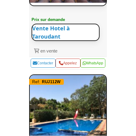
Prix sur demande
Vente Hotel à
Taroudant
en vente
Contacter
Appelez
WhatsApp
Ref:
RUJ112W