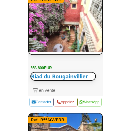
356 800EUR
Riad du Bougainvillier
en vente
Contacter
Appelez
WhatsApp
Ref:
R556GVFRR