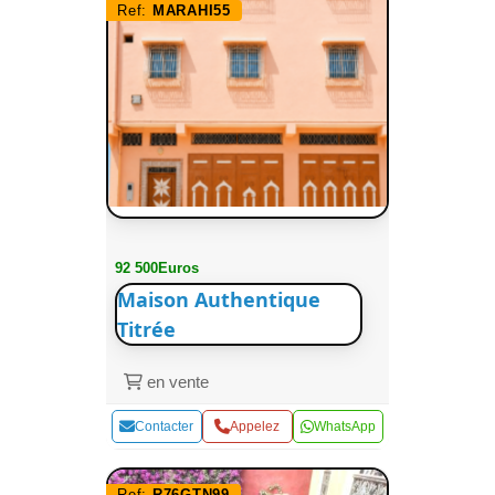
Ref:
MARAHI55
92 500Euros
Maison Authentique
Titrée
en vente
Contacter
Appelez
WhatsApp
Ref:
R76GTN99