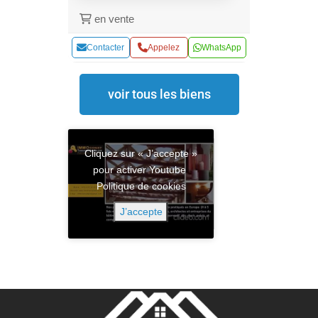
en vente
Contacter
Appelez
WhatsApp
voir tous les biens
Cliquez sur « J’accepte »
pour activer Youtube
Politique de cookies
J’accepte