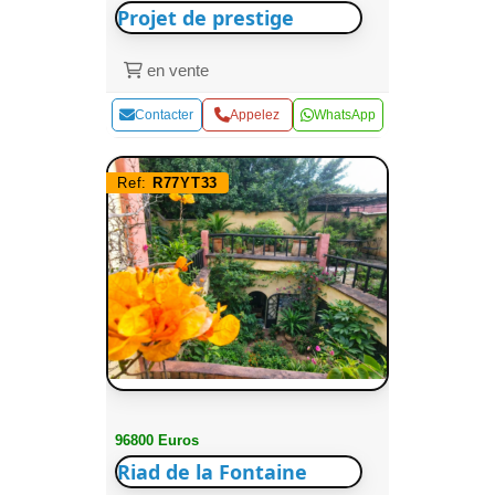
Projet de prestige
en vente
Contacter
Appelez
WhatsApp
Ref:
R77YT33
96800 Euros
Riad de la Fontaine