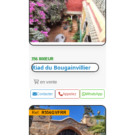
356 800EUR
Riad du Bougainvillier
en vente
Contacter
Appelez
WhatsApp
Ref:
R556GVFRR