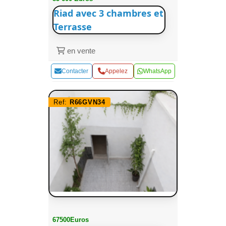
Riad avec 3 chambres et
Terrasse
en vente
Contacter
Appelez
WhatsApp
Ref:
R66GVN34
67500Euros