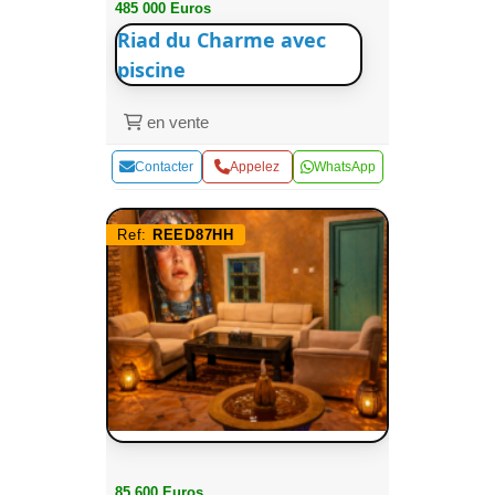
485 000 Euros
Riad du Charme avec
piscine
en vente
Contacter
Appelez
WhatsApp
Ref:
REED87HH
85 600 Euros