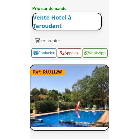
Prix sur demande
Vente Hotel à
Taroudant
en vente
Contacter
Appelez
WhatsApp
Ref:
RUJ112W