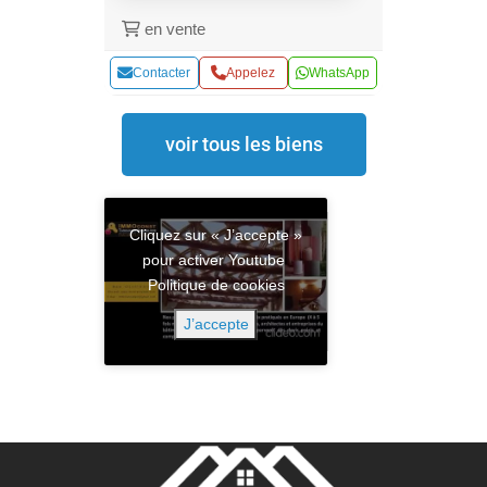
en vente
Contacter
Appelez
WhatsApp
voir tous les biens
Cliquez sur « J’accepte »
pour activer Youtube
Politique de cookies
J’accepte