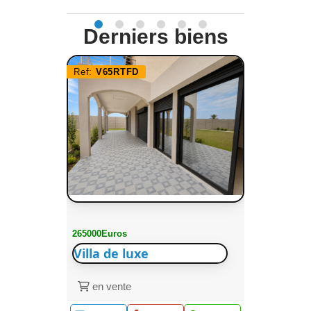
Derniers biens
Ref:
V65RTFD
265000Euros
Villa de luxe
en vente