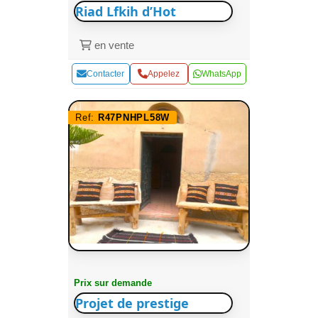
Riad Lfkih d’Hot
en vente
Contacter
Appelez
WhatsApp
Ref:
R47PNHPL58W
Prix sur demande
Projet de prestige