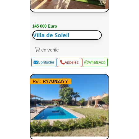
145 000 Euro
Villa de Soleil
en vente
Contacter
Appelez
WhatsApp
Ref:
RY7UN23YY