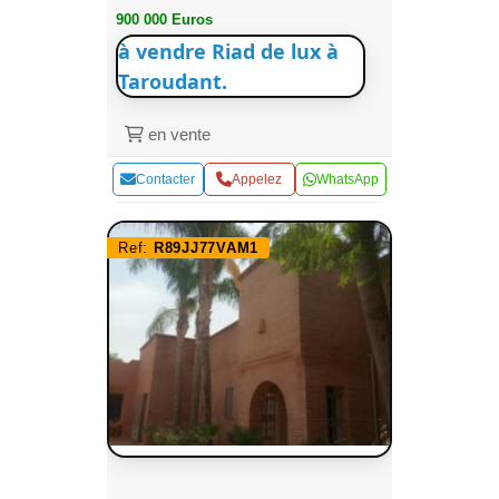
900 000 Euros
à vendre Riad de lux à
Taroudant.
en vente
Contacter
Appelez
WhatsApp
Ref:
R89JJ77VAM1