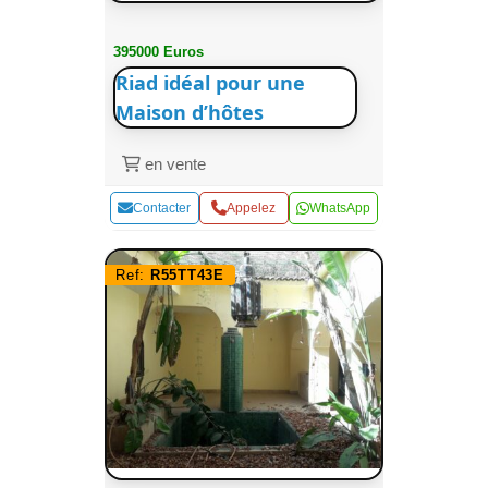
395000 Euros
Riad idéal pour une
Maison d’hôtes
en vente
Contacter
Appelez
WhatsApp
Ref:
R55TT43E