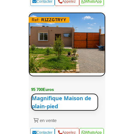
Contacter
Appelez
WhatsApp
Ref:
R1ZZGTRYY
95 700Euros
Magnifique Maison de
plain-pied
en vente
Contacter
Appelez
WhatsApp