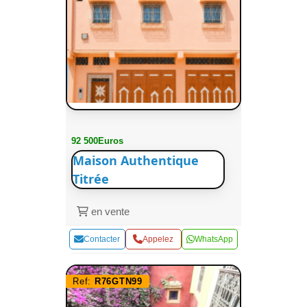
92 500Euros
Maison Authentique
Titrée
en vente
Contacter
Appelez
WhatsApp
Ref:
R76GTN99