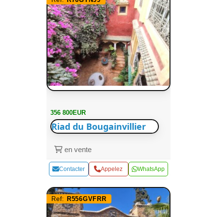
356 800EUR
Riad du Bougainvillier
en vente
Contacter
Appelez
WhatsApp
Ref:
R556GVFRR