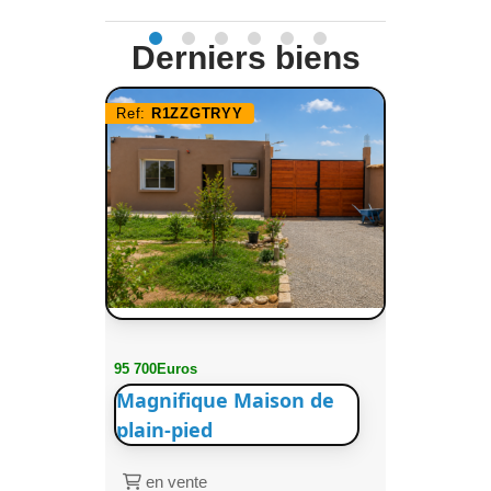
Derniers biens
Ref:
R1ZZGTRYY
95 700Euros
Magnifique Maison de
plain-pied
en vente