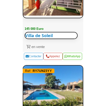
145 000 Euro
Villa de Soleil
en vente
Contacter
Appelez
WhatsApp
Ref:
RY7UN23YY