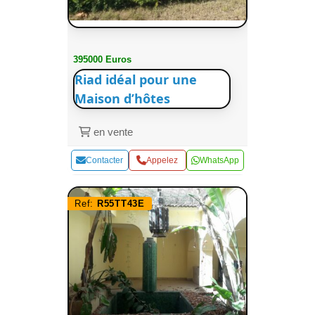
395000 Euros
Riad idéal pour une
Maison d’hôtes
en vente
Contacter
Appelez
WhatsApp
Ref:
R55TT43E