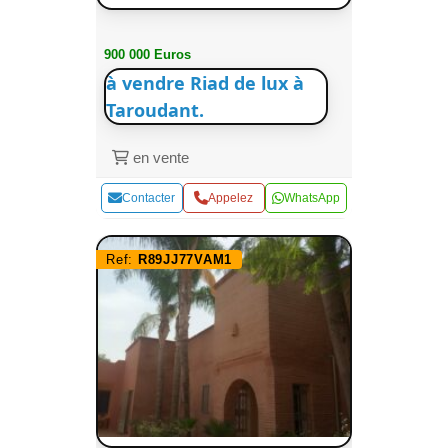
900 000 Euros
à vendre Riad de lux à
Taroudant.
en vente
Contacter
Appelez
WhatsApp
Ref:
R89JJ77VAM1