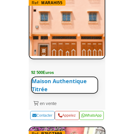
Ref:
MARAHI55
92 500Euros
Maison Authentique
Titrée
en vente
Contacter
Appelez
WhatsApp
Ref:
R76GTN99