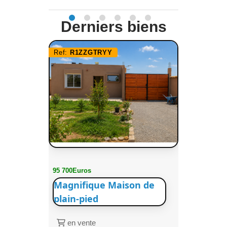
Derniers biens
Ref:
R1ZZGTRYY
95 700Euros
Magnifique Maison de
plain-pied
en vente