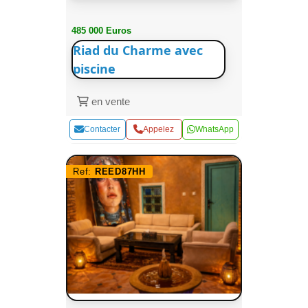
485 000 Euros
Riad du Charme avec
piscine
en vente
Contacter
Appelez
WhatsApp
Ref:
REED87HH