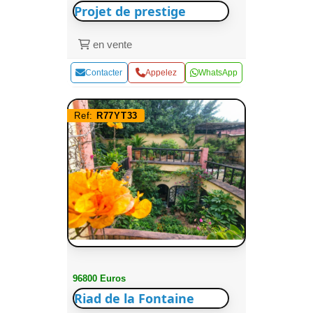
Projet de prestige
en vente
Contacter
Appelez
WhatsApp
Ref:
R77YT33
96800 Euros
Riad de la Fontaine