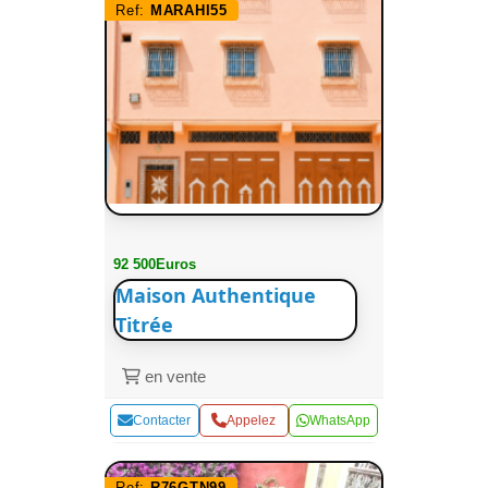
Ref:
MARAHI55
92 500Euros
Maison Authentique
Titrée
en vente
Contacter
Appelez
WhatsApp
Ref:
R76GTN99