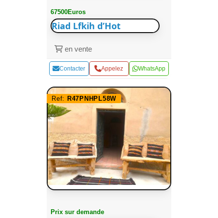
67500Euros
Riad Lfkih d’Hot
en vente
Contacter
Appelez
WhatsApp
Ref:
R47PNHPL58W
Prix sur demande