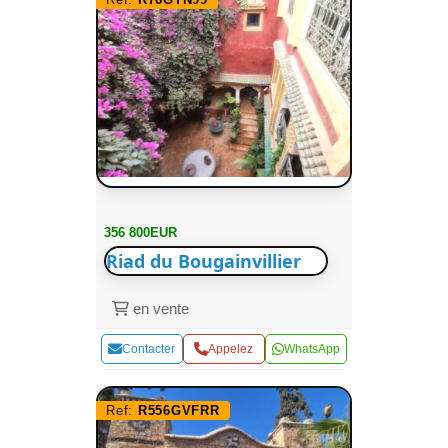
356 800EUR
Riad du Bougainvillier
en vente
Contacter
Appelez
WhatsApp
Ref:
R556GVFRR