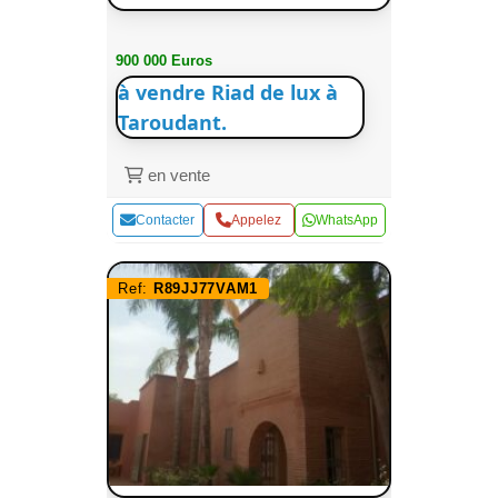
900 000 Euros
à vendre Riad de lux à
Taroudant.
en vente
Contacter
Appelez
WhatsApp
Ref:
R89JJ77VAM1