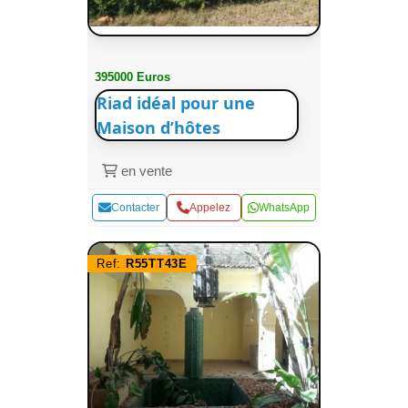
395000 Euros
Riad idéal pour une
Maison d’hôtes
en vente
Contacter
Appelez
WhatsApp
Ref:
R55TT43E