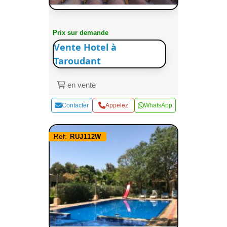
Prix sur demande
Vente Hotel à
Taroudant
en vente
Contacter
Appelez
WhatsApp
Ref:
RUJ112W