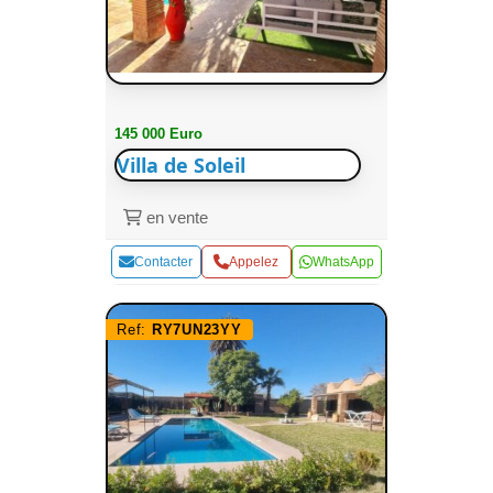
145 000 Euro
Villa de Soleil
en vente
Contacter
Appelez
WhatsApp
Ref:
RY7UN23YY