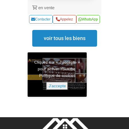
en vente
Contacter
Appelez
WhatsApp
voir tous les biens
Cliquez sur « J’accepte »
pour activer Youtube
Politique de cookies
J’accepte