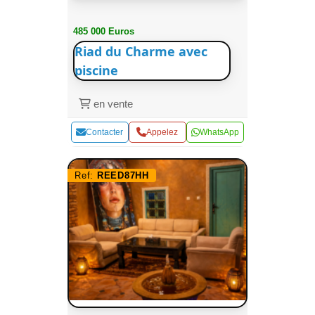
485 000 Euros
Riad du Charme avec
piscine
en vente
Contacter
Appelez
WhatsApp
Ref:
REED87HH