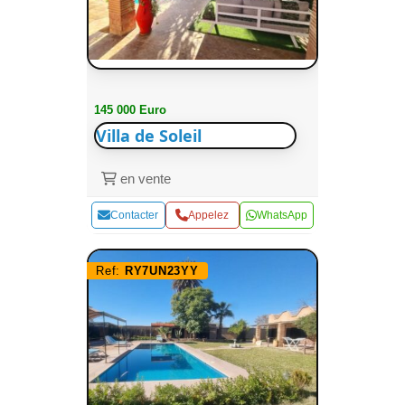
145 000 Euro
Villa de Soleil
en vente
Contacter
Appelez
WhatsApp
Ref:
RY7UN23YY