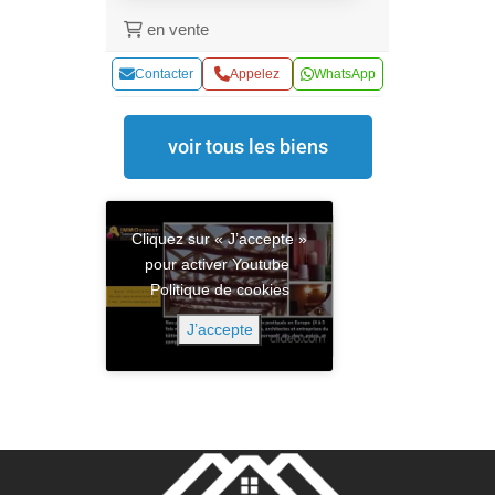
en vente
Contacter
Appelez
WhatsApp
voir tous les biens
Cliquez sur « J’accepte »
pour activer Youtube
Politique de cookies
J’accepte