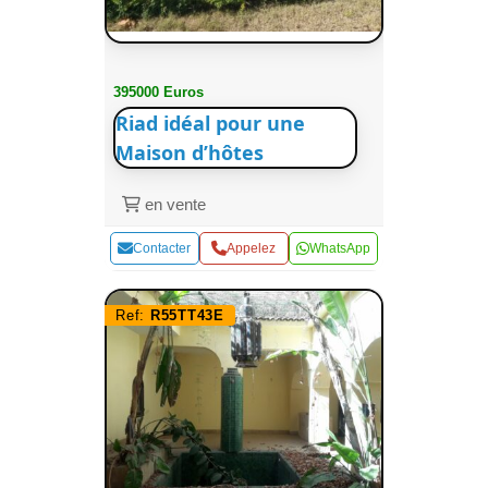
395000 Euros
Riad idéal pour une
Maison d’hôtes
en vente
Contacter
Appelez
WhatsApp
Ref:
R55TT43E