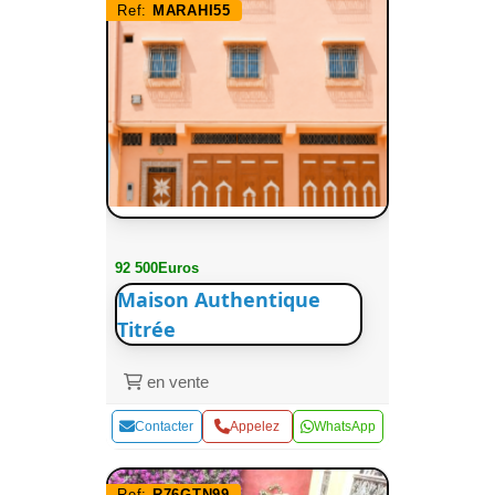
Ref:
MARAHI55
92 500Euros
Maison Authentique
Titrée
en vente
Contacter
Appelez
WhatsApp
Ref:
R76GTN99