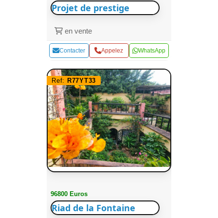
Projet de prestige
en vente
Contacter
Appelez
WhatsApp
Ref:
R77YT33
96800 Euros
Riad de la Fontaine