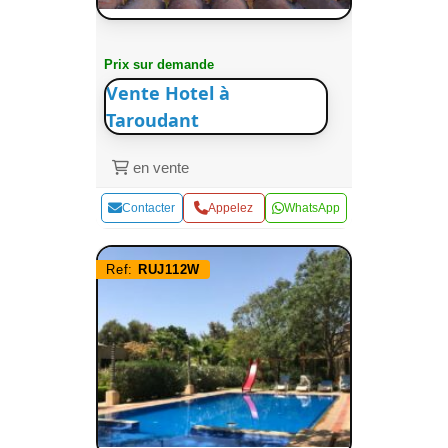
Prix sur demande
Vente Hotel à
Taroudant
en vente
Contacter
Appelez
WhatsApp
Ref:
RUJ112W