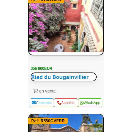
356 800EUR
Riad du Bougainvillier
en vente
Contacter
Appelez
WhatsApp
Ref:
R556GVFRR