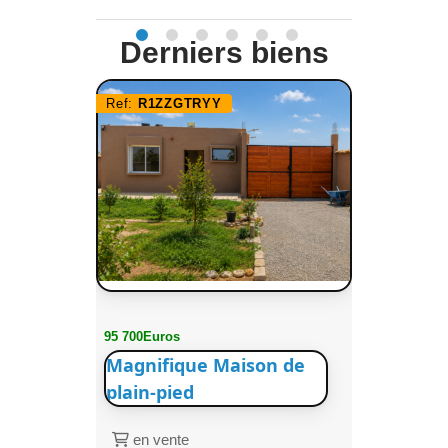
Derniers biens
Ref:
R1ZZGTRYY
95 700Euros
Magnifique Maison de
plain-pied
en vente