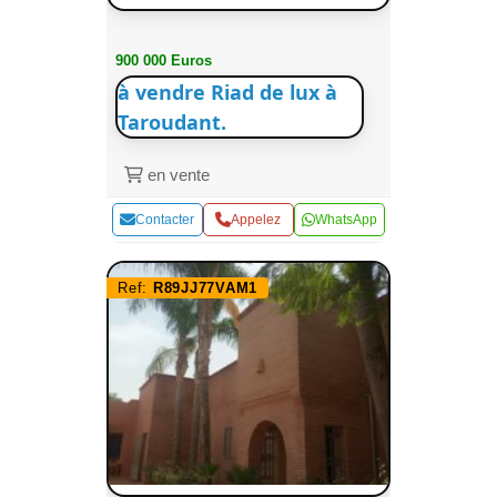
900 000 Euros
à vendre Riad de lux à
Taroudant.
en vente
Contacter
Appelez
WhatsApp
Ref:
R89JJ77VAM1