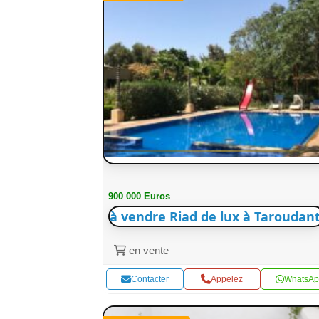
900 000 Euros
à vendre Riad de lux à Taroudant
en vente
Contacter
Appelez
WhatsAp