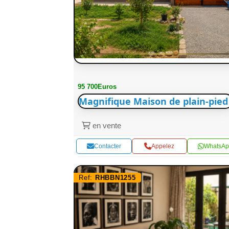
95 700Euros
Magnifique Maison de plain-pied
en vente
Contacter
Appelez
WhatsAp
Ref:
RHBBN1255