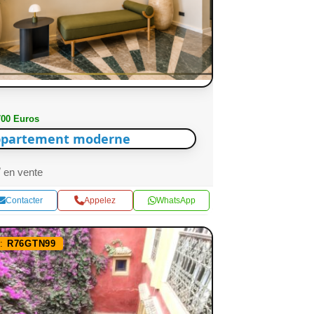
700 Euros
partement moderne
en vente
Contacter
Appelez
WhatsApp
f:
R76GTN99