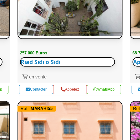
257 000 Euros
68 
Riad Sidi o Sidi
Ap
en vente
p
Contacter
Appelez
WhatsApp
Ref:
MARAHI55
Re