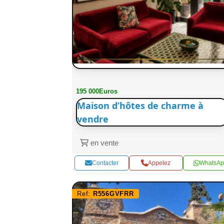
195 000Euros
Maison d’hôtes de charme à
vendre
en vente
Contacter
Appelez
WhatsAp
Ref:
R556GVFRR