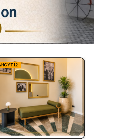
AHGYT12
Ref:
RHBBN1255