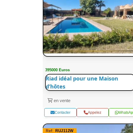
395000 Euros
Riad idéal pour une Maison
d’hôtes
en vente
Contacter
Appelez
WhatsAp
Ref:
RUJ112W