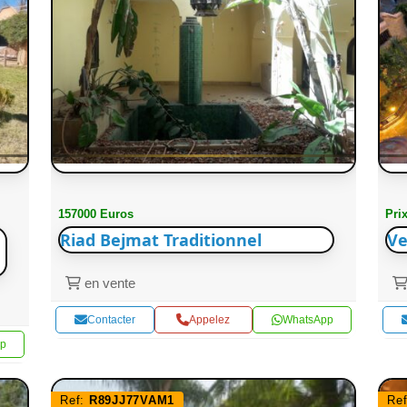
157000 Euros
Pri
Riad Bejmat Traditionnel
Ve
en vente
Contacter
Appelez
WhatsApp
p
Ref:
R89JJ77VAM1
Re