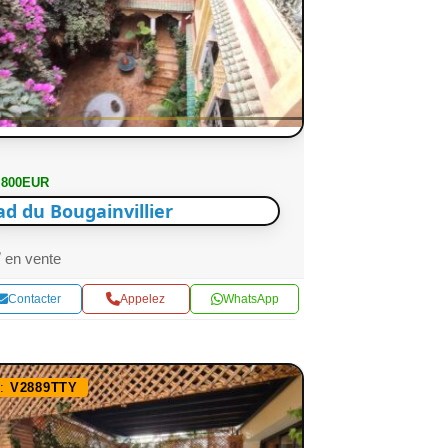
 800EUR
ad du Bougainvillier
en vente
Contacter
Appelez
WhatsApp
f:
V2889TTY