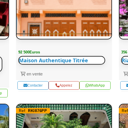
92 500Euros
356
Maison Authentique Titrée
Ri
en vente
Contacter
Appelez
WhatsApp
p
Ref:
RKI876PP
Re