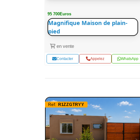
95 700Euros
Magnifique Maison de plain-
pied
en vente
WhatsApp
Contacter
Appelez
WhatsApp
Ref:
R1ZZGTRYY