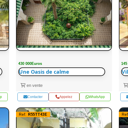
430 000Euros
145
Une Oasis de calme
Vi
en vente
p
Contacter
Appelez
WhatsApp
Ref:
R55TT43E
Re