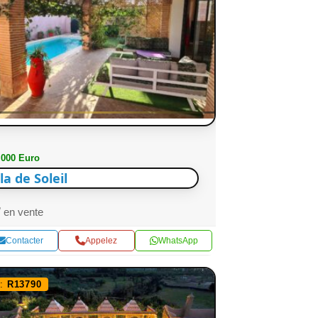
 000 Euro
lla de Soleil
en vente
Contacter
Appelez
WhatsApp
f:
R13790