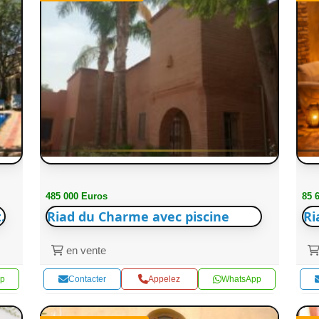
485 000 Euros
85 
.
Riad du Charme avec piscine
Ri
en vente
p
Contacter
Appelez
WhatsApp