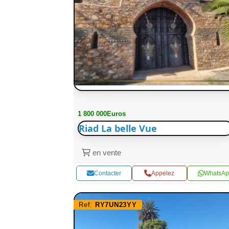
1 800 000Euros
Riad La belle Vue
en vente
Contacter
Appelez
WhatsAp
Ref:
RY7UN23YY