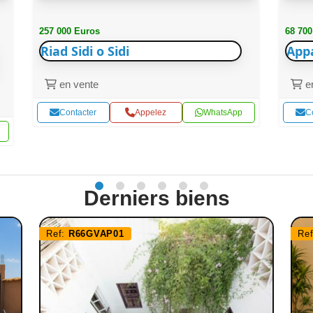
257 000 Euros
68 700
Riad Sidi o Sidi
App
en vente
en
Contacter
Appelez
WhatsApp
C
Derniers biens
Ref:
R66GVAP01
Re