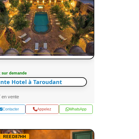
x sur demande
nte Hotel à Taroudant
en vente
Contacter
Appelez
WhatsApp
f:
REED87HH