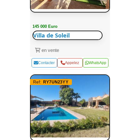
145 000 Euro
Villa de Soleil
en vente
Contacter
Appelez
WhatsApp
Ref:
RY7UN23YY