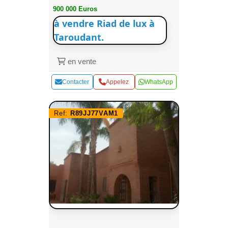
900 000 Euros
à vendre Riad de lux à
Taroudant.
en vente
Contacter
Appelez
WhatsApp
Ref:
R89JJ77VAM1