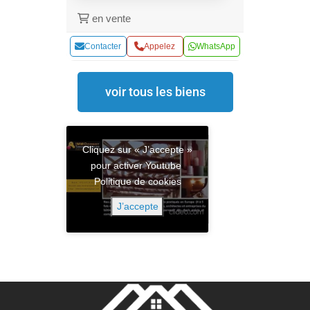
en vente
Contacter
Appelez
WhatsApp
voir tous les biens
Cliquez sur « J’accepte »
pour activer Youtube
Politique de cookies
J’accepte