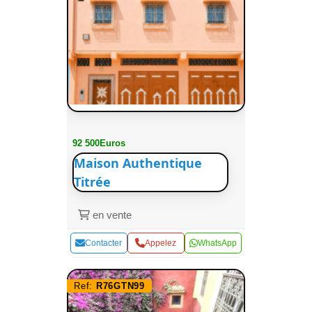
92 500Euros
Maison Authentique
Titrée
en vente
Contacter
Appelez
WhatsApp
Ref:
R76GTN99