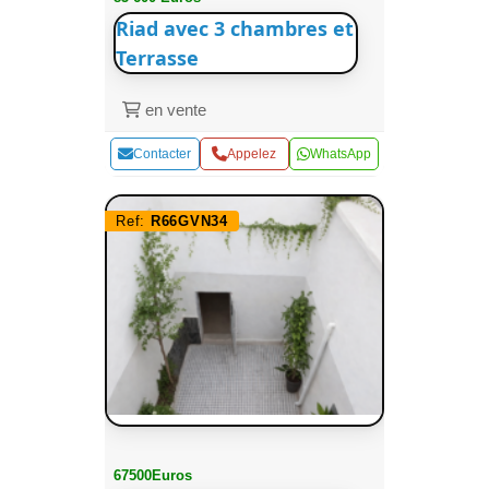
Riad avec 3 chambres et
Terrasse
en vente
Contacter
Appelez
WhatsApp
Ref:
R66GVN34
67500Euros