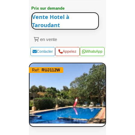
Prix sur demande
Vente Hotel à
Taroudant
en vente
Contacter
Appelez
WhatsApp
Ref:
RUJ112W