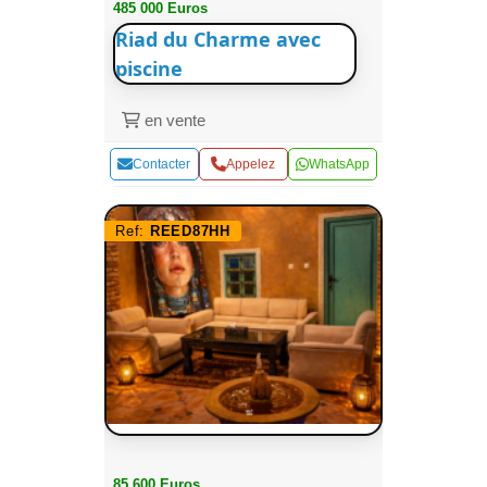
485 000 Euros
Riad du Charme avec
piscine
en vente
Contacter
Appelez
WhatsApp
Ref:
REED87HH
85 600 Euros