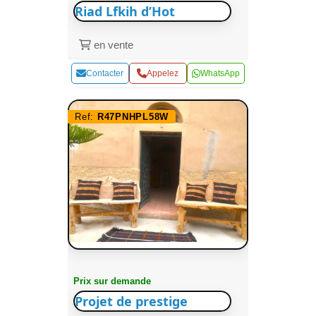
Riad Lfkih d’Hot
en vente
Contacter
Appelez
WhatsApp
Ref:
R47PNHPL58W
Prix sur demande
Projet de prestige