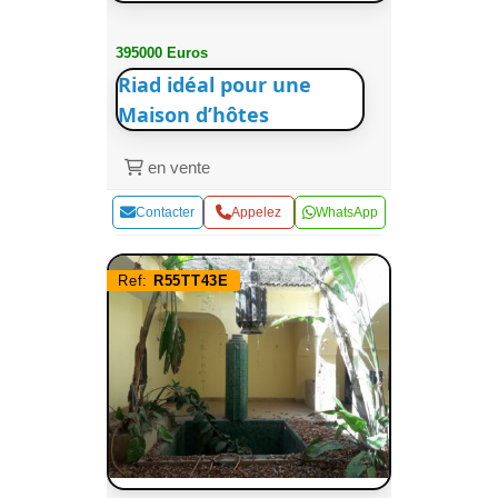
395000 Euros
Riad idéal pour une
Maison d’hôtes
en vente
Contacter
Appelez
WhatsApp
Ref:
R55TT43E