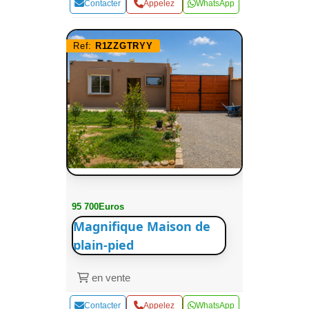
Contacter
Appelez
WhatsApp
Ref:
R1ZZGTRYY
95 700Euros
Magnifique Maison de
plain-pied
en vente
Contacter
Appelez
WhatsApp