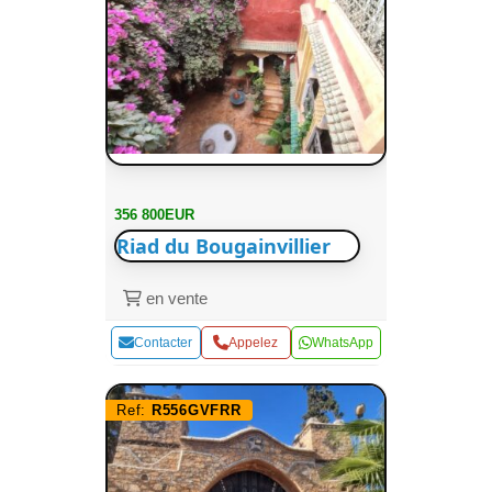
356 800EUR
Riad du Bougainvillier
en vente
Contacter
Appelez
WhatsApp
Ref:
R556GVFRR