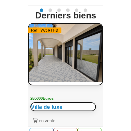
Derniers biens
Ref:
V65RTFD
265000Euros
Villa de luxe
en vente